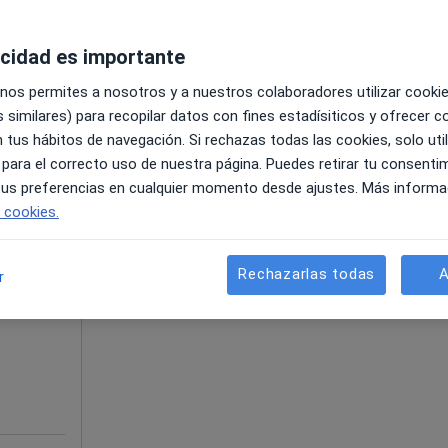
acidad es importante
pa
 nos permites a nosotros y a nuestros colaboradores utilizar cooki
 similares) para recopilar datos con fines estadísiticos y ofrecer 
65 €
 tus hábitos de navegación. Si rechazas todas las cookies, solo uti
 para el correcto uso de nuestra página. Puedes retirar tu consenti
 tus preferencias en cualquier momento desde ajustes. Más informa
e cookies.
La reserva de cita online no está dispon
onzalez
Pedir una cita
Rechazarlas todas
A
r