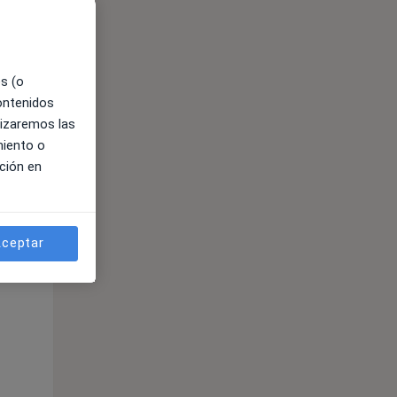
es (o
contenidos
lizaremos las
miento o
ción en
ible
ceptar