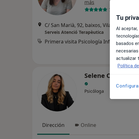
más
7 opiniones
Tu priv
C/ San Marià, 92, baixos, Viladecans
•
Ma
Al aceptar,
Serveis Atenció Terapèutica
tecnologías
Primera visita Psicología Infantil
basados en
necesarias
actualizar
Política d
Selene Cabello G
Configura
Psicóloga
Dirección
Online