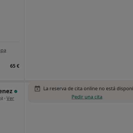
pa
65 €
La reserva de cita online no está dispon
menez
Pedir una cita
·
Ver
il