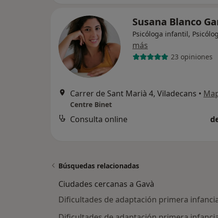
Susana Blanco Ga
Psicóloga infantil, Psicólo
más
23 opiniones
Carrer de Sant Marià 4, Viladecans
•
Ma
Centre Binet
Consulta online
d
Búsquedas relacionadas
Ciudades cercanas a Gavà
Dificultades de adaptación primera infanci
Dificultades de adaptación primera infanci