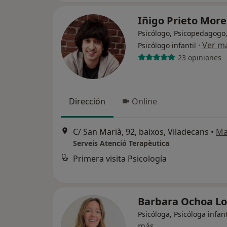
Iñigo Prieto Mor
Psicólogo, Psicopedagogo
·
Ver m
Psicólogo infantil
23 opiniones
Dirección
Online
C/ San Marià, 92, baixos, Viladecans
•
Ma
Serveis Atenció Terapèutica
Primera visita Psicología
Barbara Ochoa L
Psicóloga, Psicóloga infant
más