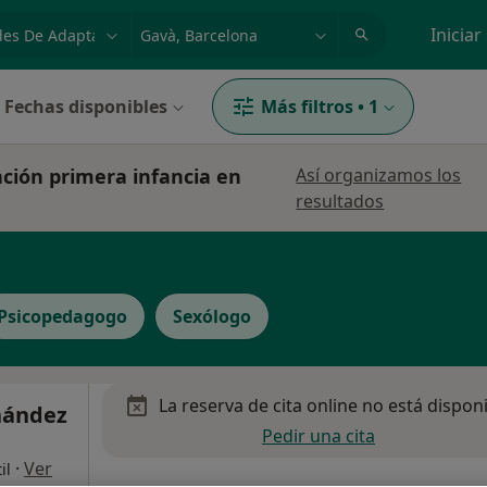
dad, enfermedad o nombre
p. ej. Madrid
Iniciar
Fechas disponibles
Más filtros
•
1
ación primera infancia en
Así organizamos los
resultados
Psicopedagogo
Sexólogo
La reserva de cita online no está dispon
nández
Pedir una cita
·
Ver
il