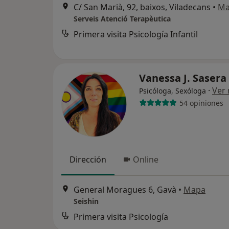
C/ San Marià, 92, baixos, Viladecans
•
Ma
Serveis Atenció Terapèutica
Primera visita Psicología Infantil
Vanessa J. Sasera
·
Ver
Psicóloga, Sexóloga
54 opiniones
Dirección
Online
General Moragues 6, Gavà
•
Mapa
Seishin
Primera visita Psicología