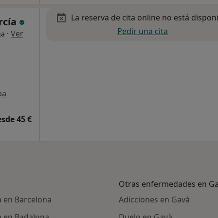
La reserva de cita online no está dispon
rcía
Pedir una cita
·
Ver
ga
pa
esde 45 €
Otras enfermedades en G
a en Barcelona
Adicciones en Gavà
a en Badalona
Duelo en Gavà