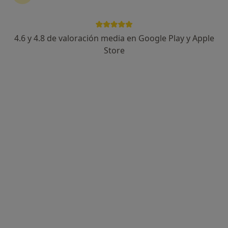
4.6 y 4.8 de valoración media en Google Play y Apple
Sergi Vilardell
Store
·
Ver más
Psicólogo
178 opiniones
Dirección
Online
Plaça de Lluís Millet 10, Sant Cugat del Vallès
•
Mapa
Clínica Viher
Consulta online
70 €
Este especialista no ofrece reserva de cita online en esta dirección.
Pedir una cita