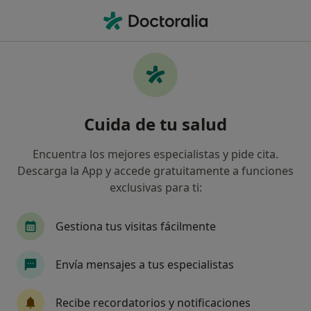
Men
Disartria • Sant Cugat del Vallès, Barcelona
Filtros
• 1
Seguro
Mapa
Especialistas en Disartria en Sant Cugat del
Cuida de tu salud
Vallès
Así organizamos los resultados
Encuentra los mejores especialistas y pide cita.
Descarga la App y accede gratuitamente a funciones
exclusivas para ti:
¿Qué especialidad estás buscando?
Logopeda
Psicólogo
Fisioterapeuta
P
Gestiona tus visitas fácilmente
Envía mensajes a tus especialistas
Recibe recordatorios y notificaciones