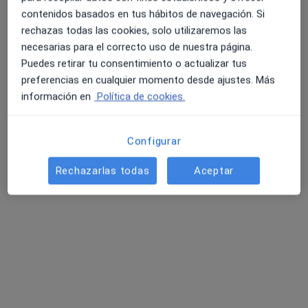
Pedir una cita
contenidos basados en tus hábitos de navegación. Si
rechazas todas las cookies, solo utilizaremos las
necesarias para el correcto uso de nuestra página.
Puedes retirar tu consentimiento o actualizar tus
preferencias en cualquier momento desde ajustes. Más
información en
Política de cookies.
Configurar
Eva Errando Ricol
Rechazarlas todas
Aceptar
·
Ver más
Logopeda
100 opiniones
Dirección
Online
Avinguda Lluís Companys, 33 1º 2ª, Sant Cugat del Vallès
•
Mapa
Logopèdia Eva Errando
Primera visita Logopedia y Logofoniatría
80 €