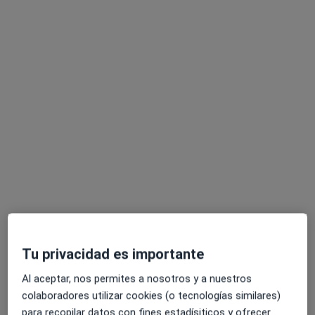
Mila Herrera
·
Ver más
Psicóloga, Psicóloga infantil
124 opiniones
Dirección
Online
Plaça de Lluís Millet, 10, Sant Cugat del Vallès
•
Mapa
SANT CUGAT Psicoclínica Barcelona
Tu privacidad es importante
Asesoramiento familiar
90 €
Al aceptar, nos permites a nosotros y a nuestros
Este especialista no ofrece reserva de cita online en esta dirección.
colaboradores utilizar cookies (o tecnologías similares)
para recopilar datos con fines estadísiticos y ofrecer