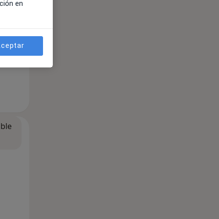
ción en
ceptar
ible