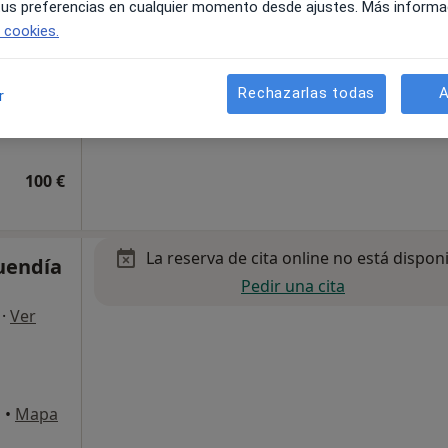
 tus preferencias en cualquier momento desde ajustes. Más informa
e cookies.
Rechazarlas todas
A
r
apa
100 €
La reserva de cita online no está dispon
uendía
Pedir una cita
·
Ver
a
•
Mapa