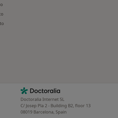
to
to
to
ía: Otras enfermedades en Puerto de Sagunto
Contacto
Doctoralia - Página de inicio
Doctoralia Internet SL
C/ Josep Pla 2 - Building B2, floor 13
08019 Barcelona, Spain