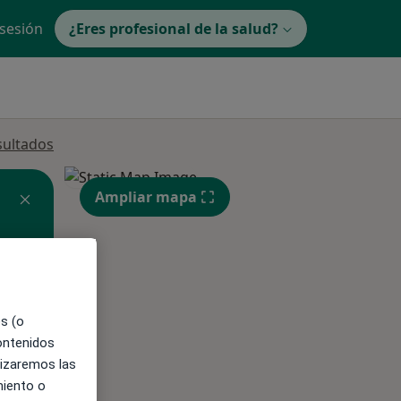
 sesión
¿Eres profesional de la salud?
sultados
Ampliar mapa
ible
es (o
contenidos
lizaremos las
miento o