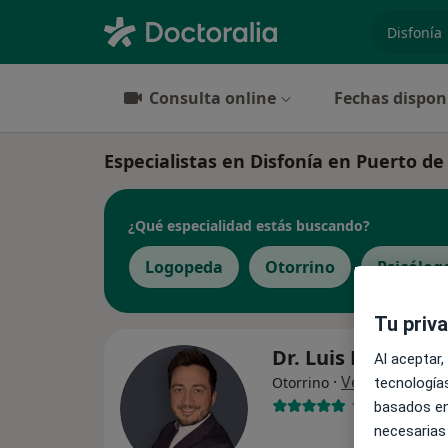
especiali
Consulta online
Fechas dispon
Especialistas en Disfonía en Puerto d
¿Qué especialidad estás buscando?
Logopeda
Otorrino
Psicólog
Tu priv
Dr. Luis Lemus
Al aceptar,
·
Ver más
Otorrino
tecnologías
153 opiniones
basados en
necesarias