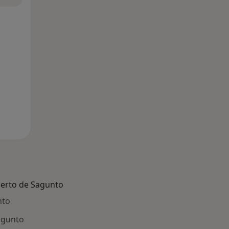
erto de Sagunto
nto
agunto