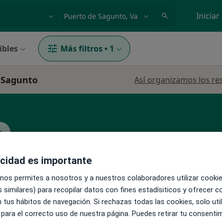
dad, enfermedad o nombre
p. ej. Madrid
Iniciar
ibles
Más filtros
•
1
e Sagunto
Así organizamos los re
o
acidad es importante
La reserva de cita online no está dispon
 nos permites a nosotros y a nuestros colaboradores utilizar cooki
Pedir una cita
 similares) para recopilar datos con fines estadísiticos y ofrecer 
 tus hábitos de navegación. Si rechazas todas las cookies, solo uti
 para el correcto uso de nuestra página. Puedes retirar tu consenti