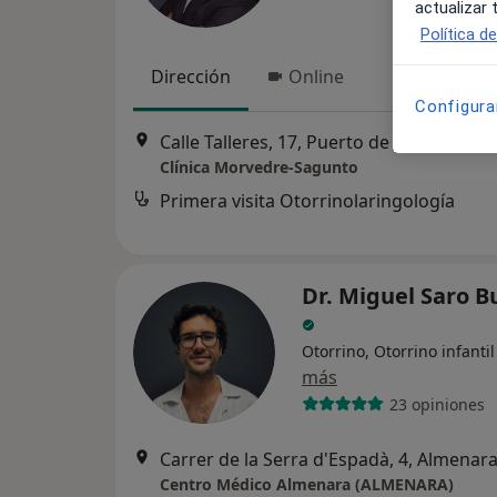
actualizar
Política d
Dirección
Online
Configura
Calle Talleres, 17, Puerto de Sagunto
•
M
Clínica Morvedre-Sagunto
Primera visita Otorrinolaringología
Dr. Miguel Saro B
Otorrino, Otorrino infantil
más
23 opiniones
Carrer de la Serra d'Espadà, 4, Almenar
Centro Médico Almenara (ALMENARA)