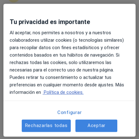
Tu privacidad es importante
4.6 y 4.8 de valoración media en Google Play y Apple
Fina Zapata Sánchez
Store
Al aceptar, nos permites a nosotros y a nuestros
·
Ver más
Psicóloga
colaboradores utilizar cookies (o tecnologías similares)
16 opiniones
para recopilar datos con fines estadísiticos y ofrecer
contenidos basados en tus hábitos de navegación. Si
Dirección
Online
rechazas todas las cookies, solo utilizaremos las
necesarias para el correcto uso de nuestra página.
Puedes retirar tu consentimiento o actualizar tus
Calle Marín,40, Santiago de la Ribera
•
Mapa
preferencias en cualquier momento desde ajustes. Más
Psicología y Neuroeducación
información en
Política de cookies.
Primera visita Psicología
Servicio gratuito
Este especialista no ofrece reserva de cita online en esta dirección.
Configurar
Pedir una cita
Rechazarlas todas
Aceptar