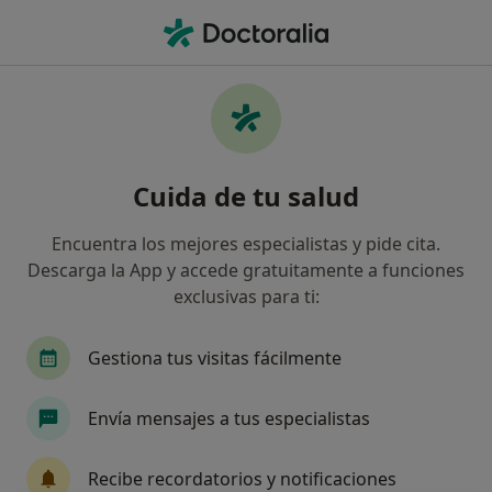
Men
Distimia • Santiago de la Ribera, Murcia
Filtros
• 1
Mapa
Especialistas en Distimia en Santiago de la
Cuida de tu salud
Ribera
Así organizamos los resultados
Encuentra los mejores especialistas y pide cita.
Descarga la App y accede gratuitamente a funciones
exclusivas para ti:
¿Qué especialidad estás buscando?
Psicólogo
Gestiona tus visitas fácilmente
Envía mensajes a tus especialistas
Recibe recordatorios y notificaciones