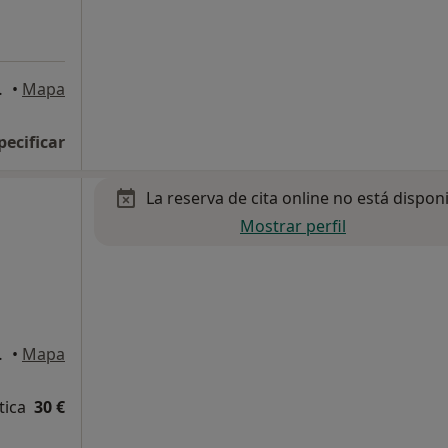
 Concepción
•
Mapa
pecificar
La reserva de cita online no está dispon
Mostrar perfil
la Concepción
•
Mapa
tica
30 €