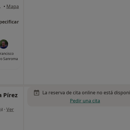
 Concepción
•
Mapa
pecificar
Francisco
ro Sanroma
La reserva de cita online no está dispon
 Pírez
Pedir una cita
·
Ver
il