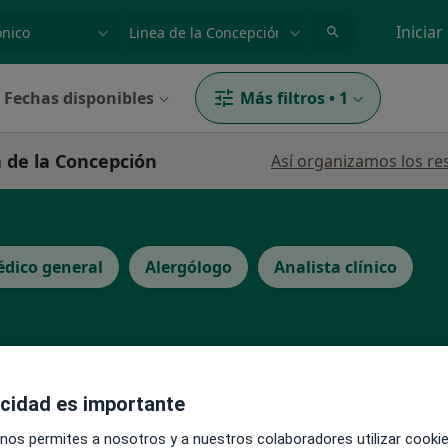
dad, enfermedad o nombre
p. ej. Madrid
Iniciar
Fechas disponibles
Más filtros
•
1
a de la Concepción
Así organizamos los re
dico general
Alergólogo
Analista clínico
La reserva de cita online no está dispon
acidad es importante
Pedir una cita
 nos permites a nosotros y a nuestros colaboradores utilizar cooki