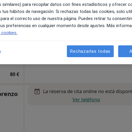
 similares) para recopilar datos con fines estadísiticos y ofrecer 
 tus hábitos de navegación. Si rechazas todas las cookies, solo uti
 para el correcto uso de nuestra página. Puedes retirar tu consenti
 tus preferencias en cualquier momento desde ajustes. Más informa
e cookies.
Rechazarlas todas
A
r
 Concepción
•
Mapa
80 €
La reserva de cita online no está dispon
orenzo
Ver teléfono