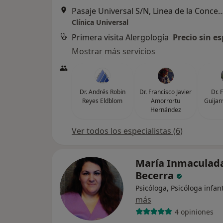
Pasaje Universal S/N, Linea de la
Clínica Universal
Primera visita Alergología
Precio sin es
Mostrar más servicios
Dr. Andrés Robin
Dr. Francisco Javier
Dr. 
Reyes Eldblom
Amorrortu
Guijar
Hernández
Ver todos los especialistas (6)
María Inmaculada
Becerra
Psicóloga, Psicóloga infant
más
4 opiniones