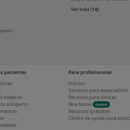
Ver más (14)
rcanas a Linea de la Concepción
Más en esta catego
cepción
os pacientes
Para profesionales
listas
Precios
s
Servicios para especialistas
s médicos
Servicios para clínicas
ta al Experto
Noa Notes
nuevo
amentos
Recursos gratuitos
os
Centro de ayuda para especi
medades