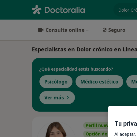
especiali
Consulta online
Seguro
Especialistas en Dolor crónico en Line
¿Qué especialidad estás buscando?
Psicólogo
Médico estético
Mé
Ver más
Tu priv
Perfil nuevo
Opción de pago online
Al aceptar,