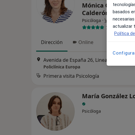
Mónica Guarnizo
tecnologías
Calderón
basados en
necesarias
·
Ver más
Psicóloga
actualizar
7 opiniones
Política d
Dirección
Online
Configura
Avenida de España 26, Linea de la
Policlínica Europa
Primera visita Psicología
María González L
Psicóloga