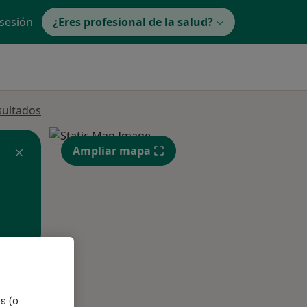
 sesión
¿Eres profesional de la salud?
sultados
Ampliar mapa
ible
es (o