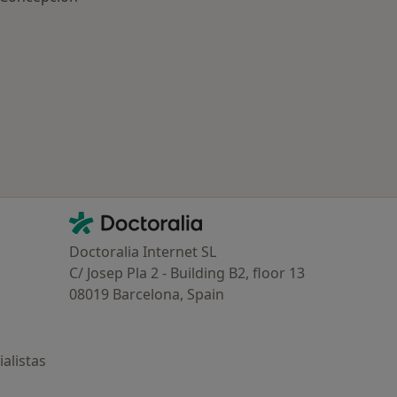
ría: Otras enfermedades en Linea de la Concepción
Contacto
Doctoralia - Página de inicio
Doctoralia Internet SL
C/ Josep Pla 2 - Building B2, floor 13
08019 Barcelona, Spain
alistas