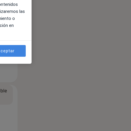
contenidos
lizaremos las
miento o
ción en
ceptar
ible