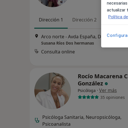
necesarias
actualizar
Política d
Dirección 1
Dirección 2
Online
Configura
Arco norte - Avda España, Dos 
Susana Ríos Dos hermanas
Consulta online
Rocío Macarena C
González
·
Ver más
Psicóloga
35 opiniones
Psicóloga Sanitaria, Neuropsicóloga,
Psicoanalista