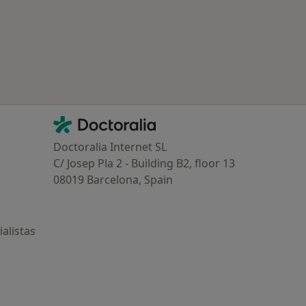
Contacto
Doctoralia - Página de inicio
Doctoralia Internet SL
C/ Josep Pla 2 - Building B2, floor 13
08019 Barcelona, Spain
alistas