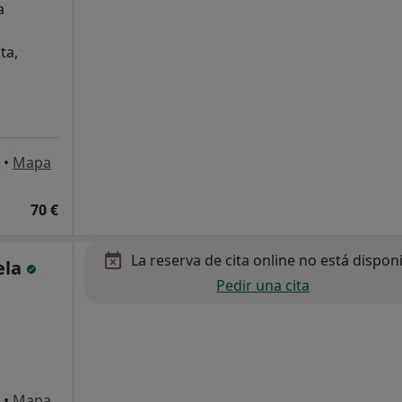
a
ta,
•
Mapa
70 €
La reserva de cita online no está dispon
ela
Pedir una cita
•
Mapa