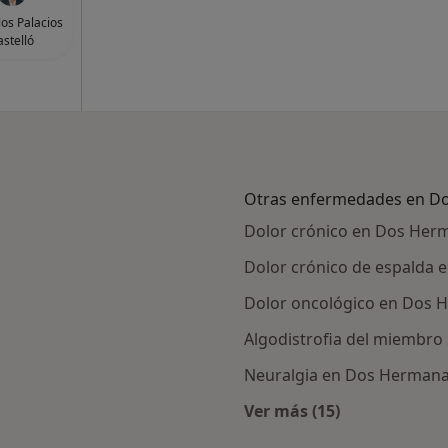
los Palacios
astelló
Otras enfermedades en D
Dolor crónico en Dos Her
Dolor crónico de espalda
Dolor oncológico en Dos 
Algodistrofia del miembro
Neuralgia en Dos Herman
Ver más (15)
ercanas a Dos Hermanas
Más en esta catego