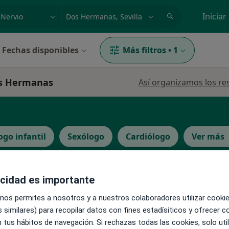
dad, enfermedad o nombre
p. ej. Madrid
Iniciar
Fechas disponibles
Más filtros
•
1
Dos Hermanas
Así organizamos los re
ogo infantil
Sexólogo
Cardiólogo
Ver más
La reserva de cita online no está dispon
acidad es importante
Pedir una cita
loga
 nos permites a nosotros y a nuestros colaboradores utilizar cooki
 similares) para recopilar datos con fines estadísiticos y ofrecer 
 tus hábitos de navegación. Si rechazas todas las cookies, solo uti