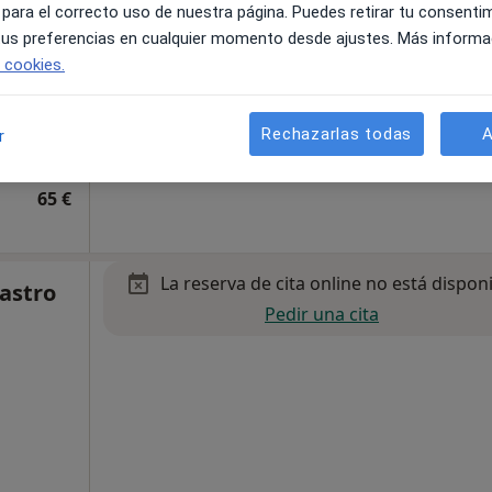
 para el correcto uso de nuestra página. Puedes retirar tu consenti
 tus preferencias en cualquier momento desde ajustes. Más informa
e cookies.
Rechazarlas todas
A
r
Hermanas,
•
Mapa
65 €
La reserva de cita online no está dispon
astro
Pedir una cita