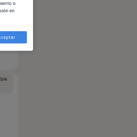
miento o
ción en
ceptar
ible