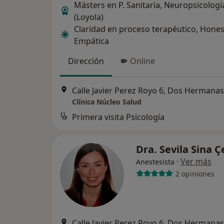
Másters en P. Sanitaria, Neuropsicologí
(Loyola)
Claridad en proceso terapéutico, Hones
Empática
Dirección
Online
Calle Javier Perez Royo 6, Dos Hermanas
Clínica Núcleo Salud
Primera visita Psicología
Dra. Sevila Sina Ç
·
Ver más
Anestesista
2 opiniones
Calle Javier Perez Royo 6, Dos Hermanas