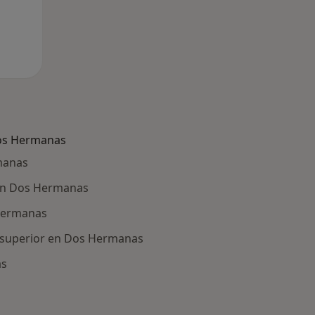
os Hermanas
manas
 en Dos Hermanas
Hermanas
 superior en Dos Hermanas
as
ría: Otras enfermedades en Dos Hermanas