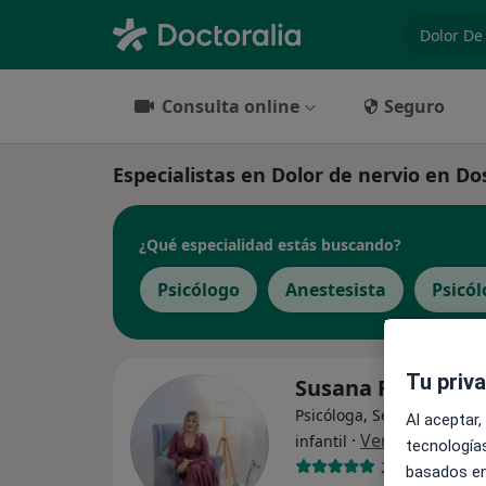
especiali
Consulta online
Seguro
Especialistas en Dolor de nervio en 
¿Qué especialidad estás buscando?
Psicólogo
Anestesista
Psicól
Tu priv
Susana Ríos
Psicóloga, Sexóloga, Psicó
Al aceptar,
·
Ver más
infantil
tecnologías
217 opiniones
basados en