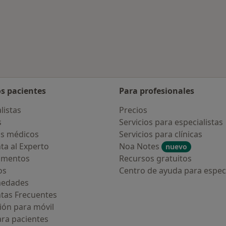
os pacientes
Para profesionales
listas
Precios
s
Servicios para especialistas
s médicos
Servicios para clínicas
ta al Experto
Noa Notes
nuevo
amentos
Recursos gratuitos
os
Centro de ayuda para especi
medades
tas Frecuentes
ión para móvil
ara pacientes