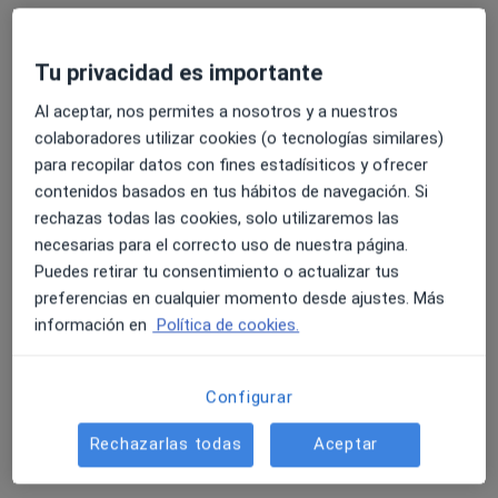
Tu privacidad es importante
Sergio Díaz García
Al aceptar, nos permites a nosotros y a nuestros
·
Ver más
Fisioterapeuta
colaboradores utilizar cookies (o tecnologías similares)
44 opiniones
para recopilar datos con fines estadísiticos y ofrecer
contenidos basados en tus hábitos de navegación. Si
Calle Juan Carlos I 12, Boadilla del Monte
•
Mapa
rechazas todas las cookies, solo utilizaremos las
Clínica FisioHeben
necesarias para el correcto uso de nuestra página.
Primera visita fisioterapia
55 €
Puedes retirar tu consentimiento o actualizar tus
Este especialista no ofrece reserva de cita online en esta dirección.
preferencias en cualquier momento desde ajustes. Más
información en
Política de cookies.
Pedir una cita
Configurar
Rechazarlas todas
Aceptar