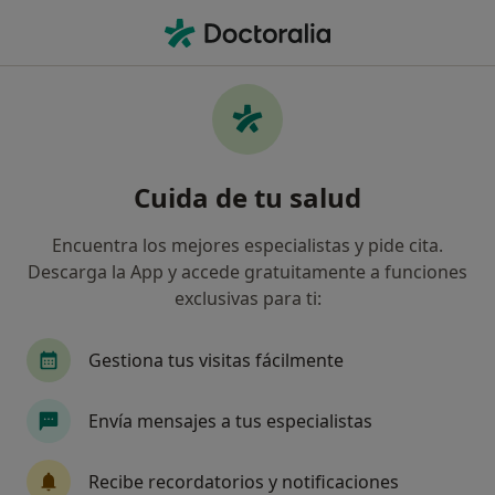
Men
Dolor De Rodilla • Boadilla del Monte, Madrid
Filtros
• 1
Mapa
Especialistas en Dolor de rodilla en Boadilla
Cuida de tu salud
del Monte
Así organizamos los resultados
Encuentra los mejores especialistas y pide cita.
Descarga la App y accede gratuitamente a funciones
exclusivas para ti:
¿Qué especialidad estás buscando?
Fisioterapeuta
Osteópata
Psicólogo
Gestiona tus visitas fácilmente
Envía mensajes a tus especialistas
Recibe recordatorios y notificaciones