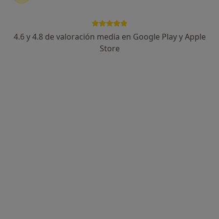
4.6 y 4.8 de valoración media en Google Play y Apple
Helios Benito Díaz
Store
·
Ver más
Fisioterapeuta
428 opiniones
Calle Juan Carlos I 12, Boadilla del Monte
•
Mapa
Clínica FisioHeben
Primera visita fisioterapia
55 €
Este especialista no ofrece reserva de cita online en esta dirección.
Pedir una cita