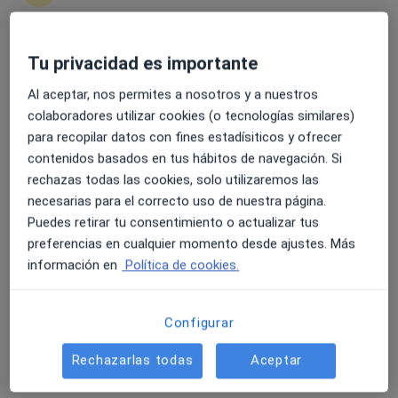
Tu privacidad es importante
4.6 y 4.8 de valoración media en Google Play y Apple
Osteopatía i Salut - Lliça de Vall
Store
Al aceptar, nos permites a nosotros y a nuestros
Fisioterapeuta, Osteópata
colaboradores utilizar cookies (o tecnologías similares)
378 opiniones
para recopilar datos con fines estadísiticos y ofrecer
contenidos basados en tus hábitos de navegación. Si
Avinguda Cantallops 14, Lliçà de Vall
•
Mapa
rechazas todas las cookies, solo utilizaremos las
Osteopatía i Salut - Lliça de Vall
necesarias para el correcto uso de nuestra página.
Visita Fisioterapia
45 €
Puedes retirar tu consentimiento o actualizar tus
Mostrar más servicios
preferencias en cualquier momento desde ajustes. Más
Ningún profesional de este centro tiene citas disponibles
información en
Política de cookies.
Mostrar perfil
Configurar
Rechazarlas todas
Aceptar