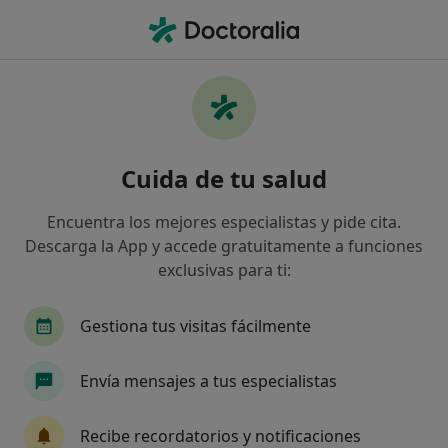
Men
Dolor De Rodilla • Lliçà de Vall, Barcelona
Filtros
• 1
Mapa
Especialistas en Dolor de rodilla en Lliçà de
Cuida de tu salud
Vall
Así organizamos los resultados
Encuentra los mejores especialistas y pide cita.
Descarga la App y accede gratuitamente a funciones
exclusivas para ti:
¿Qué especialidad estás buscando?
Terapeuta complementario
Fisioterapeuta
Gestiona tus visitas fácilmente
Envía mensajes a tus especialistas
Recibe recordatorios y notificaciones