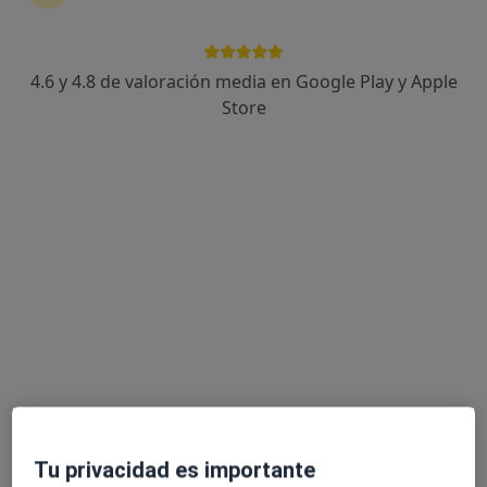
4.6 y 4.8 de valoración media en Google Play y Apple
Daniel Ruiz
Store
·
Ver
Fisioterapeuta, Osteópata, Terapeuta complementario
más
86 opiniones
C/ Bonestar, 4, Cornellà de Llobregat
•
Mapa
Osteopatia i Fisioteràpia Cornellà
Primera visita fisioterapia
53 €
Este especialista no ofrece reserva de cita online en esta dirección.
Pedir una cita
Tu privacidad es importante