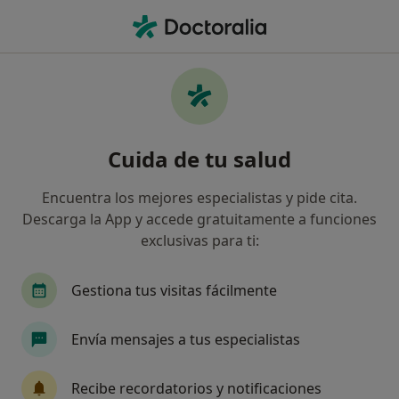
Men
Dolor Lumbar • Cornellà de Llobregat, Barcelona
Filtros
• 1
Mapa
Especialistas en Dolor lumbar en Cornellà
Cuida de tu salud
de Llobregat
Así organizamos los resultados
Encuentra los mejores especialistas y pide cita.
Descarga la App y accede gratuitamente a funciones
exclusivas para ti:
¿Qué especialidad estás buscando?
Fisioterapeuta
Osteópata
Terapeuta com
Gestiona tus visitas fácilmente
Envía mensajes a tus especialistas
Recibe recordatorios y notificaciones