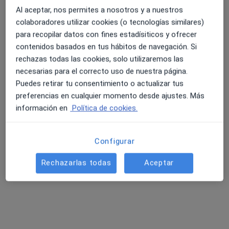
Al aceptar, nos permites a nosotros y a nuestros
colaboradores utilizar cookies (o tecnologías similares)
para recopilar datos con fines estadísiticos y ofrecer
contenidos basados en tus hábitos de navegación. Si
rechazas todas las cookies, solo utilizaremos las
Llanos de la Iglesia Avila
necesarias para el correcto uso de nuestra página.
·
Ver más
Fisioterapeuta, Osteópata
Puedes retirar tu consentimiento o actualizar tus
89 opiniones
preferencias en cualquier momento desde ajustes. Más
C/ Bonestar, 4, Cornellà de Llobregat
•
Mapa
información en
Política de cookies.
Osteopatia i Fisioteràpia Cornellà
Primera visita fisioterapia
53 €
Configurar
Este especialista no ofrece reserva de cita online en esta dirección.
Rechazarlas todas
Aceptar
Pedir una cita