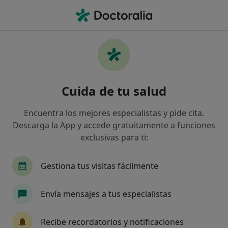
Men
Drogadicción • Arroyo de la Miel, Málaga
Filtros
• 1
Seguro
Mapa
Especialistas en Drogadicción en Arroyo de
Cuida de tu salud
la Miel
Así organizamos los resultados
Encuentra los mejores especialistas y pide cita.
Descarga la App y accede gratuitamente a funciones
exclusivas para ti:
¿Qué especialidad estás buscando?
Psicólogo
Psicólogo infantil
Psiquiatra
Gestiona tus visitas fácilmente
Envía mensajes a tus especialistas
Recibe recordatorios y notificaciones