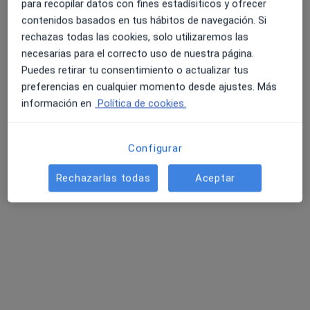
para recopilar datos con fines estadísiticos y ofrecer
contenidos basados en tus hábitos de navegación. Si
rechazas todas las cookies, solo utilizaremos las
necesarias para el correcto uso de nuestra página.
Puedes retirar tu consentimiento o actualizar tus
preferencias en cualquier momento desde ajustes. Más
información en
Política de cookies.
Nieves López-Brea Serrat
·
Ver más
Psicóloga, Psicóloga infantil
Configurar
167 opiniones
Rechazarlas todas
Aceptar
Dirección
Online
Paseo del Generalife, 8, Arroyo de la Miel
•
Mapa
Psycolab
Consulta online
desde 70 €
Este especialista no ofrece reserva de cita online en esta dirección.