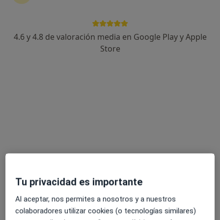
4.6 y 4.8 de valoración media en Google Play y Apple
Dra. Paola Roxana Aguirre
Store
·
Ver más
Psiquiatra
53 opiniones
Dirección
Online 1
Online 2
Online 
Calle Lanzarote, 2, Benalmádena
•
Mapa
Centro Fénix - Asoc. Modelo Minnesota
Consulta online
120 €
Este especialista no ofrece reserva de cita online en esta dirección.
Tu privacidad es importante
Pedir una cita
Al aceptar, nos permites a nosotros y a nuestros
colaboradores utilizar cookies (o tecnologías similares)