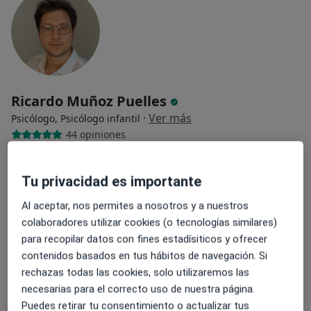
Ricardo Muñoz Puelles
·
Ver más
Psicólogo, Psicólogo infantil
44 opiniones
Psicólogo General Sanitario
Mente Y Calma Psicólogos
Tu privacidad es importante
Cercanía, comunicación y atención
Al aceptar, nos permites a nosotros y a nuestros
colaboradores utilizar cookies (o tecnologías similares)
Dirección
Online
para recopilar datos con fines estadísiticos y ofrecer
contenidos basados en tus hábitos de navegación. Si
Avinguda al Vedat 155, Torrent
•
Mapa
rechazas todas las cookies, solo utilizaremos las
Mente y Calma Psicólogos
necesarias para el correcto uso de nuestra página.
Puedes retirar tu consentimiento o actualizar tus
Primera visita Psicología
45 €