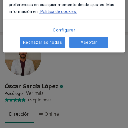
preferencias en cualquier momento desde ajustes. Más
Este especialista no ofrece reserva de cita online en esta dirección.
información en
Política de cookies.
Pedir una cita
Configurar
Rechazarlas todas
Aceptar
Óscar García López
·
Ver más
Psicólogo
15 opiniones
Dirección
Online