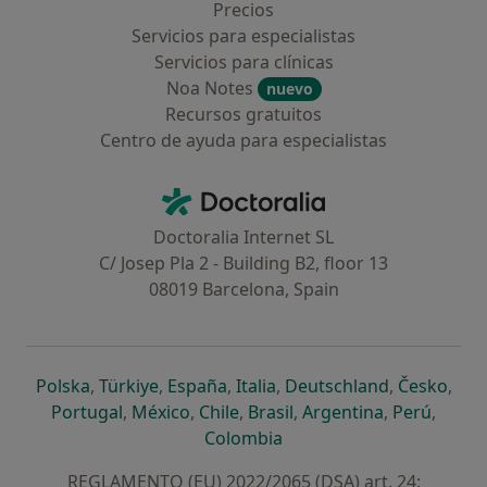
Precios
Servicios para especialistas
Servicios para clínicas
Noa Notes
nuevo
Recursos gratuitos
Centro de ayuda para especialistas
Contacto
Doctoralia - Página de inicio
Doctoralia Internet SL
C/ Josep Pla 2 - Building B2, floor 13
08019 Barcelona, Spain
se abre en una nueva pestaña
se abre en una nueva pestaña
se abre en una nueva pestaña
se abre en una nueva pes
se abre en 
se a
Polska
,
Türkiye
,
España
,
Italia
,
Deutschland
,
Česko
,
se abre en una nueva pestaña
se abre en una nueva pestaña
se abre en una nueva pestaña
se abre en una nueva p
se abre en 
se abr
Portugal
,
México
,
Chile
,
Brasil
,
Argentina
,
Perú
,
se abre en una nueva pe
Colombia
REGLAMENTO (EU) 2022/2065 (DSA) art. 24: