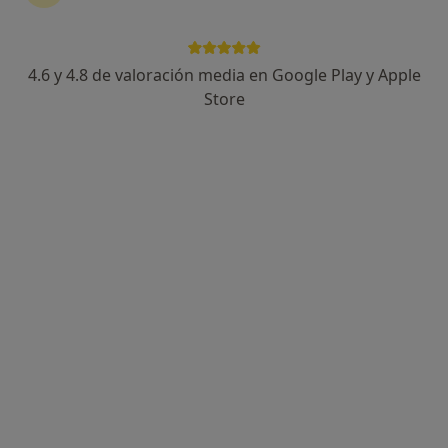
4.6 y 4.8 de valoración media en Google Play y Apple
Store
Opción de pago online
José Ángel Rescalvo Muñoz
·
Ver más
Psicólogo, Psicólogo infantil
2 opiniones
Psicoterapia. Psicoanalítica.
Trabajo con adultos, niños y adolescentes.
Mi profesionalidad, mi escucha y mi compromiso.
Dirección
Online
Calle del Codo, 8, Alcobendas
•
Mapa
Centro de psicología y psicoterapia R.M.
Consulta de Psicología Sanitaria
55 €