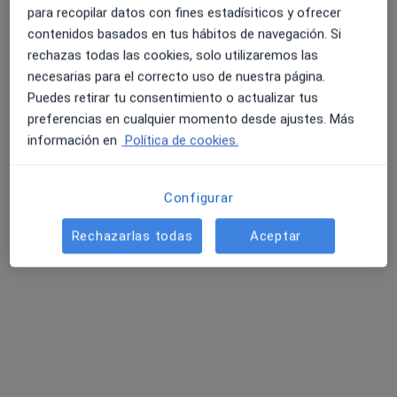
para recopilar datos con fines estadísiticos y ofrecer
Centro de Psicología y Terapia Norma Duré Riquelme
contenidos basados en tus hábitos de navegación. Si
Primera visita Psicología
70 €
rechazas todas las cookies, solo utilizaremos las
Este especialista no ofrece reserva de cita online en esta dirección.
necesarias para el correcto uso de nuestra página.
Puedes retirar tu consentimiento o actualizar tus
Pedir una cita
preferencias en cualquier momento desde ajustes. Más
información en
Política de cookies.
Configurar
Rechazarlas todas
Aceptar
Héctor Martínez Villarta
·
Ver más
Psicólogo
52 opiniones
Experto en Ansiedad, Sobrepensamiento y