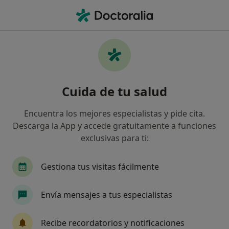
Men
Duelo Por Infertilidad • Alcobendas, Madrid
Filtros
• 1
Mapa
Especialistas en Duelo por infertilidad en
Cuida de tu salud
Alcobendas
Así organizamos los resultados
Encuentra los mejores especialistas y pide cita.
Descarga la App y accede gratuitamente a funciones
exclusivas para ti:
¿Qué especialidad estás buscando?
Psicólogo
Psicólogo infantil
Sexólogo
Gestiona tus visitas fácilmente
Envía mensajes a tus especialistas
Recibe recordatorios y notificaciones