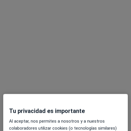
Este especialista no ofrece reserva de cita online en esta dirección.
Pedir una cita
Norma Duré Riquelme
·
Ver más
Psicóloga, Psicóloga infantil
84 opiniones
Tu privacidad es importante
Dirección
Online
Al aceptar, nos permites a nosotros y a nuestros
colaboradores utilizar cookies (o tecnologías similares)
Calle Manuel de Falla 12, Planta 2, Puerta 7, Alcobendas
•
Mapa