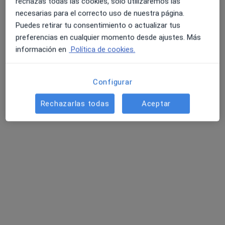
rechazas todas las cookies, solo utilizaremos las
necesarias para el correcto uso de nuestra página.
Puedes retirar tu consentimiento o actualizar tus
Dra. Esther De Eusebio Murillo
preferencias en cualquier momento desde ajustes. Más
Dermatóloga
información en
Política de cookies.
13 opiniones
Configurar
Dirección 1
Dirección 2
Dirección 3
Rechazarlas todas
Aceptar
Avenida Juan Carlos I 13, local 54, Alcalá de Henares
•
Mapa
Clínica Dermaimagen
Primera visita Dermatología
Precio sin especificar
Este especialista no ofrece reserva de cita online en esta dirección.
Pedir una cita