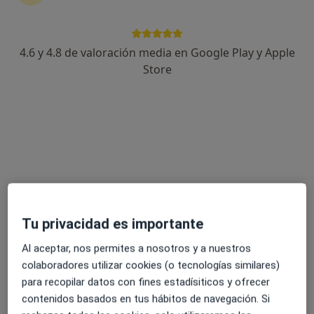
4.6 y 4.8 de valoración media en Google Play y Apple
Dra. Adriana Martin Fuentes
Store
Dermatóloga
Avenida Juan Carlos I 13, local 54, Alcalá de Henares
•
Mapa
Clínica Dermaimagen
Primera visita Dermatología
Precio sin especificar
Este especialista no ofrece reserva de cita online en esta dirección.
Pedir una cita
Tu privacidad es importante
Al aceptar, nos permites a nosotros y a nuestros
colaboradores utilizar cookies (o tecnologías similares)
para recopilar datos con fines estadísiticos y ofrecer
contenidos basados en tus hábitos de navegación. Si