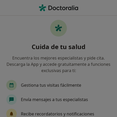
Men
Eccema • Alcalá de Henares, Madrid
Filtros
• 1
Seguro
Mapa
Especialistas en Eccema en Alcalá de
Cuida de tu salud
Henares
Así organizamos los resultados
Encuentra los mejores especialistas y pide cita.
Descarga la App y accede gratuitamente a funciones
exclusivas para ti:
¿Qué especialidad estás buscando?
Dermatólogo
Radiólogo
Alergólogo
Gestiona tus visitas fácilmente
Envía mensajes a tus especialistas
Recibe recordatorios y notificaciones