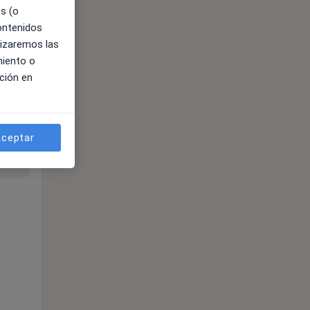
es (o
contenidos
lizaremos las
miento o
ción en
ceptar
ible