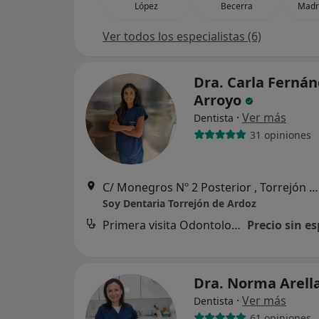
López
Becerra
Madro
Ver todos los especialistas (6)
Dra. Carla Ferná
Arroyo
·
Ver más
Dentista
31 opiniones
C/ Monegros Nº 2 Posterior , Torrejón de Ardoz
Soy Dentaria Torrejón de Ardoz
Primera visita Odontología
Precio sin es
Dra. Norma Arel
·
Ver más
Dentista
61 opiniones