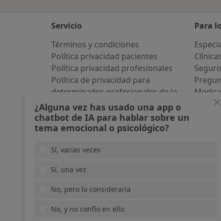
Servicio
Para l
Términos y condiciones
Especia
Política privacidad pacientes
Clínica
Política privacidad profesionales
Seguro
Política de privacidad para
Pregun
determinados profesionales de la
Medic
salud
Servici
¿Alguna vez has usado una app o
Política de cookies
Enfer
chatbot de IA para hablar sobre un
tema emocional o psicológico?
Así organizamos los resultados
Pregun
Accesibilidad
Aplicac
Sí, varias veces
Quiénes somos
Blog p
Empleos
Nuevas posiciones
Sí, una vez
Partners
Prensa
No, pero lo consideraría
Contacto
No, y no confío en ello