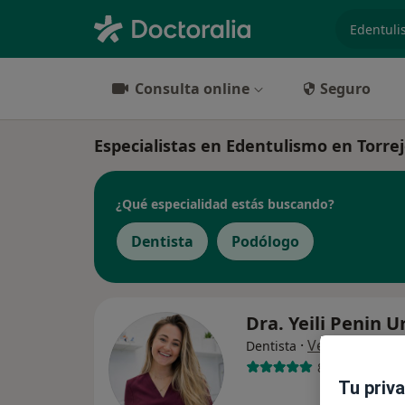
especiali
Consulta online
Seguro
Especialistas en Edentulismo en Torre
¿Qué especialidad estás buscando?
Dentista
Podólogo
Dra. Yeili Penin U
·
Ver más
Dentista
84 opiniones
Tu priv