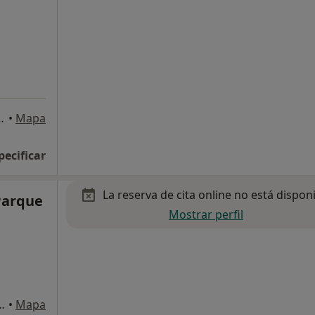
a 7, Torrejón de Ardoz
•
Mapa
pecificar
La reserva de cita online no está dispon
 Parque
Mostrar perfil
or, 21, Torrejón de Ardoz
•
Mapa