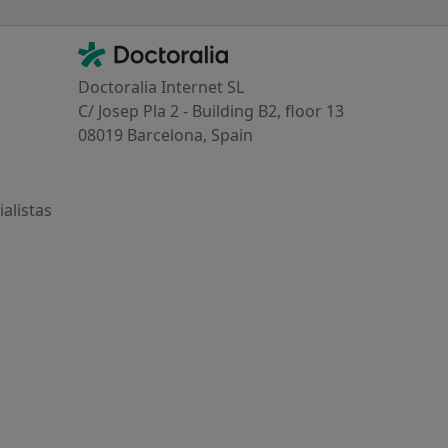
Contacto
Doctoralia - Página de inicio
Doctoralia Internet SL
C/ Josep Pla 2 - Building B2, floor 13
08019 Barcelona, Spain
alistas