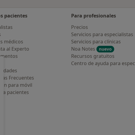
os pacientes
Para profesionales
listas
Precios
s
Servicios para especialistas
s médicos
Servicios para clínicas
ta al Experto
Noa Notes
nuevo
amentos
Recursos gratuitos
os
Centro de ayuda para especi
medades
tas Frecuentes
ión para móvil
ara pacientes