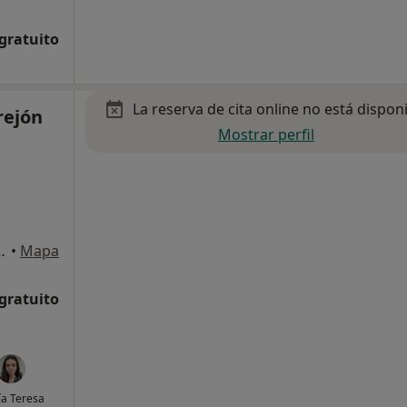
 gratuito
La reserva de cita online no está dispon
rejón
Mostrar perfil
4, 1B, Torrejón de Ardoz
•
Mapa
 gratuito
a Teresa