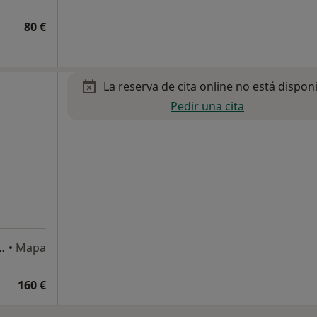
80 €
La reserva de cita online no está dispon
Pedir una cita
or, 21, Torrejón de Ardoz
•
Mapa
160 €