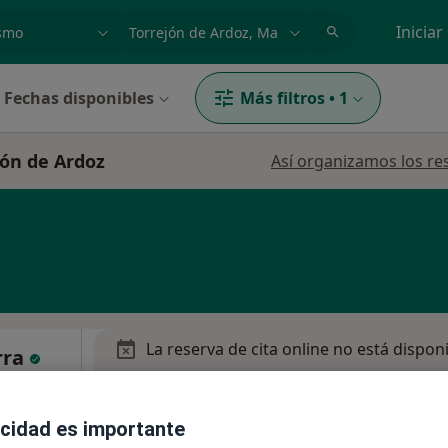
dad, enfermedad o nombre
p. ej. Madrid
Iniciar
Fechas disponibles
Más filtros
•
1
jón de Ardoz
Así organizamos los re
La reserva de cita online no está dispon
rra
Pedir una cita
acidad es importante