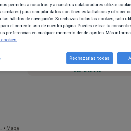
 nos permites a nosotros y a nuestros colaboradores utilizar cooki
 similares) para recopilar datos con fines estadísiticos y ofrecer 
4, 1B, Torrejón de Ardoz
•
Mapa
 tus hábitos de navegación. Si rechazas todas las cookies, solo uti
 para el correcto uso de nuestra página. Puedes retirar tu consenti
 gratuito
 tus preferencias en cualquier momento desde ajustes. Más informa
e cookies.
Rechazarlas todas
A
r
La reserva de cita online no está dispon
Pedir una cita
4, 1B, Torrejón de Ardoz
•
Mapa