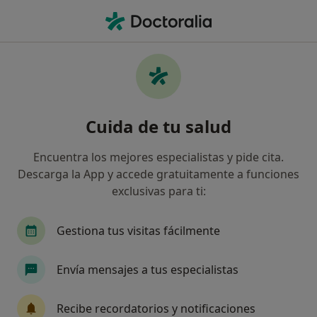
Men
Endometriosis • Chiclana de la Frontera, Cádiz
Filtros
• 1
Seguro
Mapa
Especialistas en Endometriosis en Chiclana
Cuida de tu salud
de la Frontera
Así organizamos los resultados
Encuentra los mejores especialistas y pide cita.
Descarga la App y accede gratuitamente a funciones
exclusivas para ti:
¿Qué especialidad estás buscando?
Ginecólogo
Dietista Nutricionista
Dermat
Gestiona tus visitas fácilmente
Envía mensajes a tus especialistas
Recibe recordatorios y notificaciones