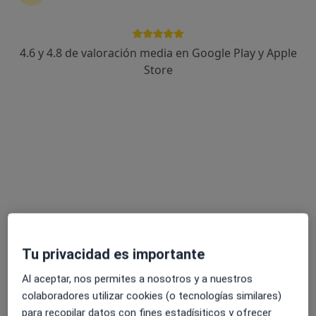
4.6 y 4.8 de valoración media en Google Play y Apple
Dra. Cristina Romero Garri
Store
·
Ver más
Ginecóloga
11 opiniones
Avenida Octavio Augusto s/n, Chiclana de la Frontera
•
Mapa
Hospital Viamed Novo Sancti Petri
Primera visita Ginecología y Obstetricia
Precio sin especificar
Este especialista no ofrece reserva de cita online en esta dirección.
Pedir una cita
Tu privacidad es importante
Al aceptar, nos permites a nosotros y a nuestros
colaboradores utilizar cookies (o tecnologías similares)
para recopilar datos con fines estadísiticos y ofrecer