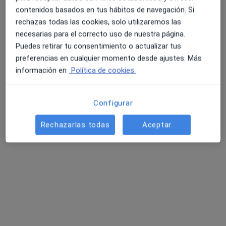
contenidos basados en tus hábitos de navegación. Si
rechazas todas las cookies, solo utilizaremos las
necesarias para el correcto uso de nuestra página.
Hospital Viamed Novo Sancti Petri
Puedes retirar tu consentimiento o actualizar tus
preferencias en cualquier momento desde ajustes. Más
·
Ver
Analista clínico, Patólogo, Angiólogo y cirujano vascular
información en
Política de cookies.
más
76 opiniones
Avenida Octavio Augusto s/n, Chiclana de la Frontera
•
Mapa
Configurar
Hospital Viamed Novo Sancti Petri
Rechazarlas todas
Aceptar
Consulta online
1 €
Mostrar más servicios
Dr. Javier Pardo
Dra. Cristina Romero
Dr. Jaime Antonio
Moreno
Garri
Baselga García-
Escudero
Ver todos los especialistas (5)