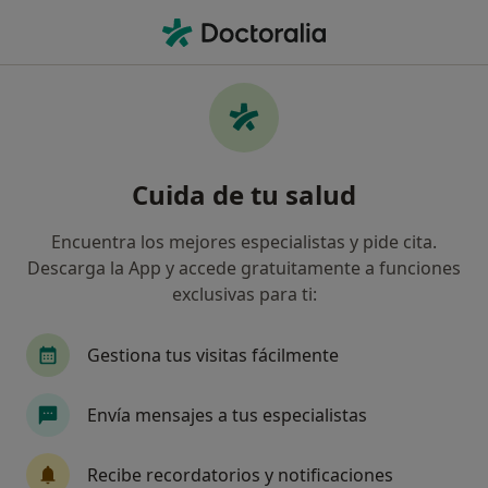
Men
Endometriosis • La Pobla de Vallbona, Valencia
Filtros
• 1
Seguro
Mapa
Especialistas en Endometriosis en La Pobla
Cuida de tu salud
de Vallbona
Así organizamos los resultados
Encuentra los mejores especialistas y pide cita.
Descarga la App y accede gratuitamente a funciones
exclusivas para ti:
¿Qué especialidad estás buscando?
Ginecólogo
Alergólogo
Analista clínico
Gestiona tus visitas fácilmente
Envía mensajes a tus especialistas
Recibe recordatorios y notificaciones