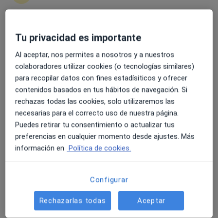
4.6 y 4.8 de valoración media en Google Play y Apple
Tu privacidad es importante
Dr. Cesar Victoria Gomis
Store
Al aceptar, nos permites a nosotros y a nuestros
·
Ver más
Ginecólogo
colaboradores utilizar cookies (o tecnologías similares)
3 opiniones
para recopilar datos con fines estadísiticos y ofrecer
contenidos basados en tus hábitos de navegación. Si
Dirección 1
Dirección 2
rechazas todas las cookies, solo utilizaremos las
necesarias para el correcto uso de nuestra página.
Avinguda del Metge José Garrido Farga, 47, La Pobla de Vallbona
•
Mapa
Puedes retirar tu consentimiento o actualizar tus
Affidea Sermesa Pobla de Vallbona
preferencias en cualquier momento desde ajustes. Más
información en
Política de cookies.
Primera visita Ginecología y Obstetricia
Precio sin especificar
Este especialista no ofrece reserva de cita online en esta dirección.
Configurar
Pedir una cita
Rechazarlas todas
Aceptar