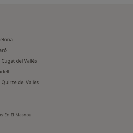
celona
aró
Cugat del Vallès
dell
Quirze del Vallès
ercanas a El Masnou
as En El Masnou