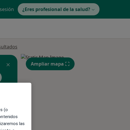
 sesión
¿Eres profesional de la salud?
sultados
Ampliar mapa
es (o
ible
contenidos
lizaremos las