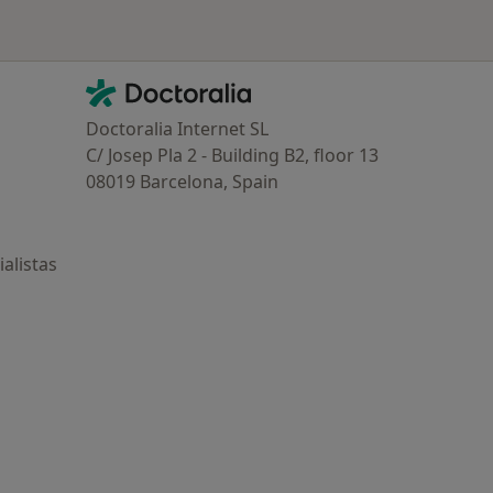
Contacto
Doctoralia - Página de inicio
Doctoralia Internet SL
C/ Josep Pla 2 - Building B2, floor 13
08019 Barcelona, Spain
alistas