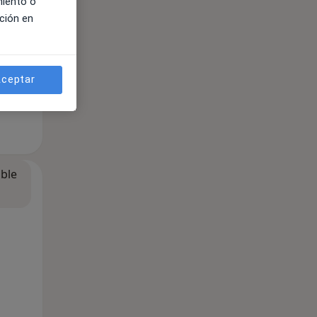
miento o
ción en
ceptar
ible