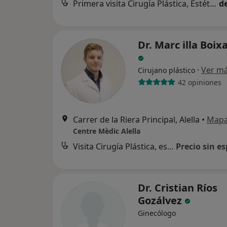
Primera visita Cirugía Plástica, Estética y Reparadora
d
Dr. Marc illa Boix
·
Ver m
Cirujano plástico
42 opiniones
Carrer de la Riera Principal, Alella
•
Map
Centre Mèdic Alella
Visita Cirugía Plástica, estética y Reparadora
Precio sin es
Dr. Cristian Ríos
Gozálvez
Ginecólogo