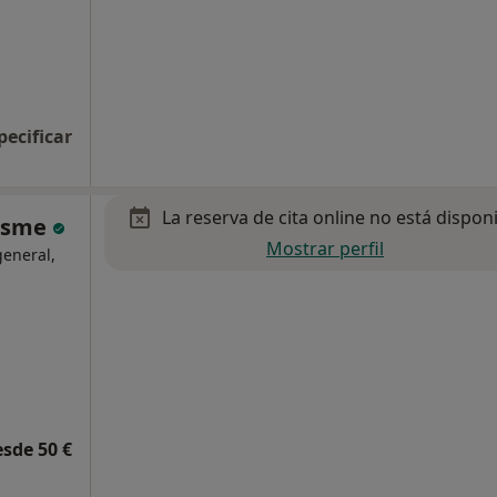
pecificar
La reserva de cita online no está dispon
resme
Mostrar perfil
general,
esde 50 €