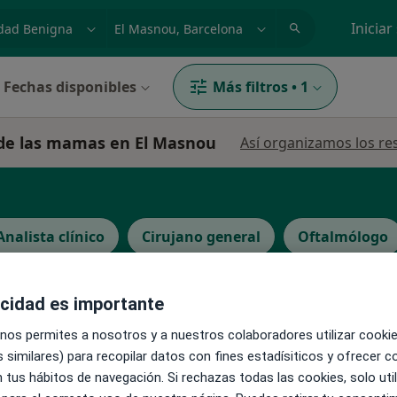
dad, enfermedad o nombre
p. ej. Madrid
Iniciar
Fechas disponibles
Más filtros
•
1
 de las mamas en El Masnou
Así organizamos los re
Analista clínico
Cirujano general
Oftalmólogo
acidad es importante
 nos permites a nosotros y a nuestros colaboradores utilizar cooki
La reserva de cita online no está dispon
 similares) para recopilar datos con fines estadísiticos y ofrecer 
 tus hábitos de navegación. Si rechazas todas las cookies, solo uti
Mostrar perfil
 Dra.