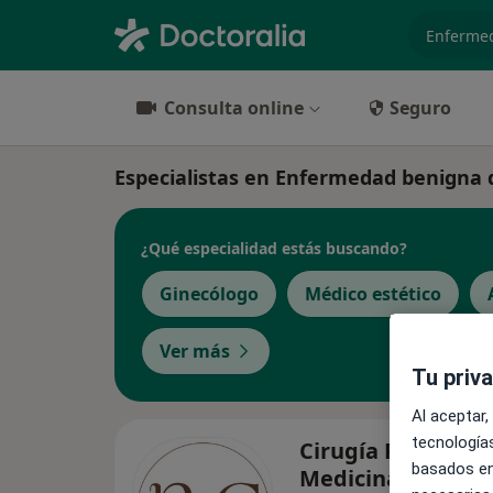
especiali
Consulta online
Seguro
Especialistas en Enfermedad benigna
¿Qué especialidad estás buscando?
Ginecólogo
Médico estético
Ver más
Tu priv
Al aceptar,
tecnologías
Cirugía Plástica y
basados en
Medicina Estética