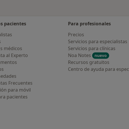
os pacientes
Para profesionales
listas
Precios
s
Servicios para especialistas
s médicos
Servicios para clínicas
ta al Experto
Noa Notes
nuevo
amentos
Recursos gratuitos
os
Centro de ayuda para especi
medades
tas Frecuentes
ión para móvil
ara pacientes