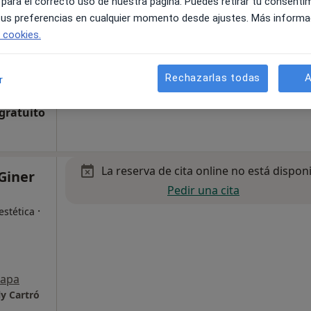
 para el correcto uso de nuestra página. Puedes retirar tu consenti
 tus preferencias en cualquier momento desde ajustes. Más informa
estético
e cookies.
apa
Rechazarlas todas
A
r
ly Cartró
 gratuito
La reserva de cita online no está dispon
 Giner
Pedir una cita
·
estética
apa
ly Cartró