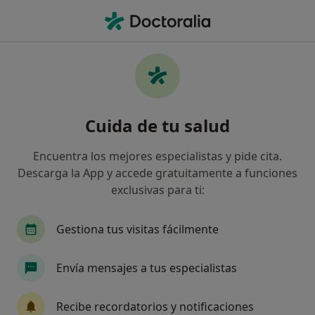
Men
Enfermedad Benigna De Las Mamas • Rincón de la Victoria, Málaga
Filtros
• 1
Seguro
Mapa
Especialistas en Enfermedad benigna de las
Cuida de tu salud
mamas en Rincón de la Victoria
Así organizamos los resultados
Encuentra los mejores especialistas y pide cita.
Descarga la App y accede gratuitamente a funciones
exclusivas para ti:
¿Qué especialidad estás buscando?
Ginecólogo
Médico estético
Radiólogo
Gestiona tus visitas fácilmente
Envía mensajes a tus especialistas
Recibe recordatorios y notificaciones