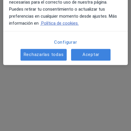
necesarias para el correcto uso de nuestra página.
Puedes retirar tu consentimiento o actualizar tus
preferencias en cualquier momento desde ajustes. Más
información en
Política de cookies.
Configurar
Dr. Alexander T. Hamers
·
Ver más
Cirujano plástico, Médico estético
Rechazarlas todas
Aceptar
256 opiniones
Dirección 1
Dirección 2
Online
Calle Almería 34, Málaga
•
Mapa
Consulta Dr. Alexander Hamers - Clinca Salud
Visita Cirugía Plástica, estética y Reparadora
Servicio gratuito
Este especialista no ofrece reserva de cita online en esta dirección.
Pedir una cita