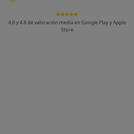
4.6 y 4.8 de valoración media en Google Play y Apple
Dr. Juan Luis Alfonsea Carmona
Store
·
Ver más
Cirujano plástico
41 opiniones
Dirección 1
Dirección 2
Paseo de la Farola 5, Málaga
•
Mapa
Seama Cirujanos
Primera visita Cirugía Plástica, Estética y Reparadora
Servicio gratuito
Este especialista no ofrece reserva de cita online en esta dirección.
Pedir una cita