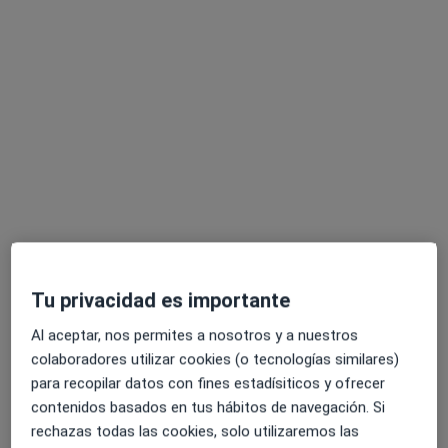
Dr. Javier Collado Alcázar
·
Ver más
Cirujano plástico, Médico estético
1674 opiniones
Avda Pintor Sorolla,2, Málaga
•
Mapa
Hospital Vithas Málaga
Tu privacidad es importante
Visita Cirugía Plástica, estética y Reparadora
Precio sin especificar
Al aceptar, nos permites a nosotros y a nuestros
Este especialista no ofrece reserva de cita online en esta dirección.
colaboradores utilizar cookies (o tecnologías similares)
Pedir una cita
para recopilar datos con fines estadísiticos y ofrecer
contenidos basados en tus hábitos de navegación. Si
rechazas todas las cookies, solo utilizaremos las