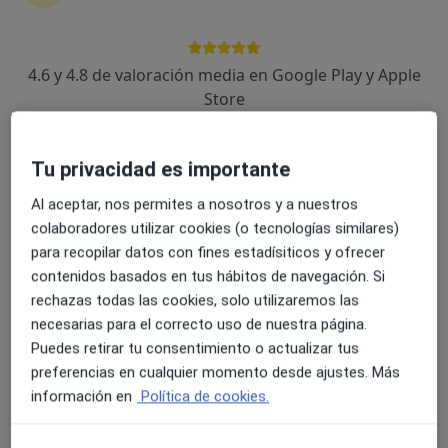
4.6 y 4.8 de valoración media en Google Play y Apple
Dr. Miguel Alba Sánchez
Store
·
Ver más
Cardiólogo
2 opiniones
Tu privacidad es importante
Glorieta Doctor Félix Rodríguez Fue 1, Jerez de la Frontera
•
Mapa
Al aceptar, nos permites a nosotros y a nuestros
Hospital San Juan Grande
colaboradores utilizar cookies (o tecnologías similares)
Primera visita Cardiología
154 €
para recopilar datos con fines estadísiticos y ofrecer
Este especialista no ofrece reserva de cita online en esta dirección.
contenidos basados en tus hábitos de navegación. Si
rechazas todas las cookies, solo utilizaremos las
Pedir una cita
necesarias para el correcto uso de nuestra página.
Puedes retirar tu consentimiento o actualizar tus
preferencias en cualquier momento desde ajustes. Más
información en
Política de cookies.