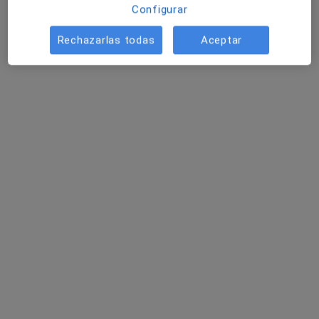
Configurar
Rechazarlas todas
Aceptar
Hospital San Juan Grande
·
Ver más
Alergólogo, Analista clínico, Patólogo
125 opiniones
Glorieta Doctor Félix Rodríguez Fue 1, Jerez de la Frontera
•
Mapa
Hospital San Juan Grande
Visitas sucesivas Aparato Digestivo
77 €
Mostrar más servicios
Ningún profesional de este centro tiene citas disponibles
Mostrar perfil