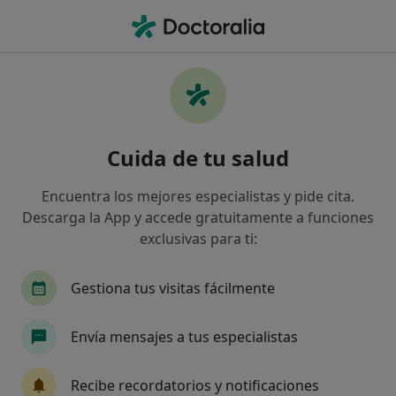
Men
Enfermedad Coronaria Chd • Jerez de la Frontera, Cádiz
Filtros
• 1
Seguro
Mapa
Especialistas en Enfermedad coronaria
Cuida de tu salud
(CHD) en Jerez de la Frontera
Así organizamos los resultados
Encuentra los mejores especialistas y pide cita.
Descarga la App y accede gratuitamente a funciones
exclusivas para ti:
¿Qué especialidad estás buscando?
Cardiólogo
Intensivista
Alergólogo
A
Gestiona tus visitas fácilmente
Envía mensajes a tus especialistas
Recibe recordatorios y notificaciones