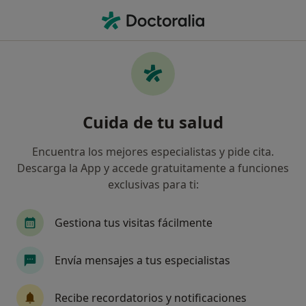
Men
Enfermedad Por Reflujo Gastroesofágico • La Pobla de Vallbona, Valencia
Filtros
• 1
Seguro
Mapa
Especialistas en Enfermedad por reflujo
Cuida de tu salud
gastroesofágico en La Pobla de Vallbona
Así organizamos los resultados
Encuentra los mejores especialistas y pide cita.
Descarga la App y accede gratuitamente a funciones
exclusivas para ti:
¿Qué especialidad estás buscando?
Digestólogo
Fisioterapeuta
Alergólogo
Gestiona tus visitas fácilmente
Envía mensajes a tus especialistas
Recibe recordatorios y notificaciones