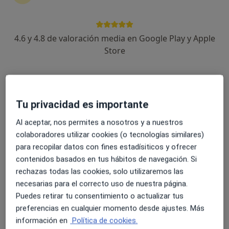
4.6 y 4.8 de valoración media en Google Play y Apple
Carlos Coret Salom
Store
·
Ver más
Fisioterapeuta
46 opiniones
Calle Francisco Alcayde 43, L'Eliana
•
Mapa
Tu privacidad es importante
CLÍNICA CCS
Primera visita fisioterapia
desde 50 €
Al aceptar, nos permites a nosotros y a nuestros
colaboradores utilizar cookies (o tecnologías similares)
Este especialista no ofrece reserva de cita online en esta dirección.
para recopilar datos con fines estadísiticos y ofrecer
contenidos basados en tus hábitos de navegación. Si
Pedir una cita
rechazas todas las cookies, solo utilizaremos las
necesarias para el correcto uso de nuestra página.
Puedes retirar tu consentimiento o actualizar tus
preferencias en cualquier momento desde ajustes. Más
información en
Política de cookies.