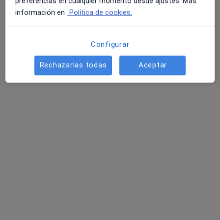
preferencias en cualquier momento desde ajustes. Más
información en
Política de cookies.
Configurar
Rechazarlas todas
Aceptar
Dr. Alejandro Puerto Puerto
·
Ver más
Urólogo
75 opiniones
Dirección 1
Dirección 2
Dirección 3
Paseo de Carlos Eraña, 38, Ciudad Real
•
Mapa
Clínica Dialmedic
Consulta online
desde 45 €
Este especialista no ofrece reserva de cita online en esta dirección.