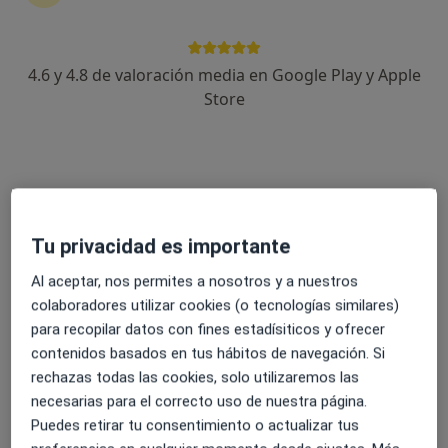
4.6 y 4.8 de valoración media en Google Play y Apple
Dr. David López Sánchez
Store
·
Ver más
Urólogo
115 opiniones
Dirección 1
Dirección 2
Dirección 3
Onlin
Tu privacidad es importante
Paseo Carlos Eraña 38, Ciudad Real
•
Mapa
Clinica Dialmedic
Al aceptar, nos permites a nosotros y a nuestros
colaboradores utilizar cookies (o tecnologías similares)
Circuncisión por fimosis
600 €
para recopilar datos con fines estadísiticos y ofrecer
Este especialista no ofrece reserva de cita online en esta dirección.
contenidos basados en tus hábitos de navegación. Si
rechazas todas las cookies, solo utilizaremos las
Pedir una cita
necesarias para el correcto uso de nuestra página.
Puedes retirar tu consentimiento o actualizar tus