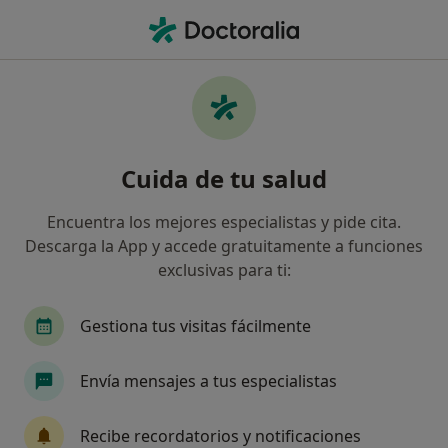
Men
Eritroplasia De Queyrat • Ciudad Real, Ciudad Real
Filtros
• 1
Seguro
Mapa
Especialistas en Eritroplasia de Queyrat en
Cuida de tu salud
Ciudad Real
Así organizamos los resultados
Encuentra los mejores especialistas y pide cita.
Descarga la App y accede gratuitamente a funciones
exclusivas para ti:
¿Qué especialidad estás buscando?
Urólogo
Traumatólogo
Analista clínico
Gestiona tus visitas fácilmente
Envía mensajes a tus especialistas
Recibe recordatorios y notificaciones