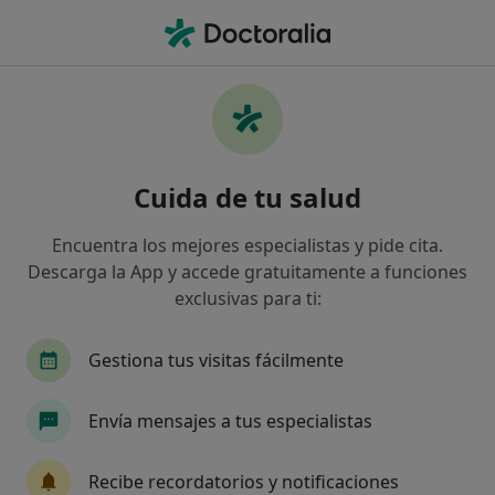
Men
Espolón Calcáneo • Guardamar del Segura, Alicante
Filtros
• 1
Mapa
Especialistas en Espolón calcáneo en
Cuida de tu salud
Guardamar del Segura
Así organizamos los resultados
Encuentra los mejores especialistas y pide cita.
Descarga la App y accede gratuitamente a funciones
exclusivas para ti:
¿Qué especialidad estás buscando?
Fisioterapeuta
Podólogo
Médico rehabili
Gestiona tus visitas fácilmente
Envía mensajes a tus especialistas
Recibe recordatorios y notificaciones