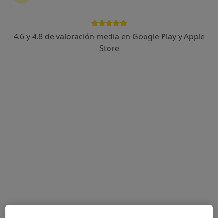
4.6 y 4.8 de valoración media en Google Play y Apple
Clínica Guardamar y Psicotécnico en
Store
Guardamar CRC-A0182
·
Ver más
Alergólogo, Dermatólogo, Ginecólogo
324 opiniones
C Ingeniero Mira, 12 2ºB, Guardamar del Segura
•
Mapa
Clínica Guardamar y Psicotécnico en Guardamar CRC-A0182
Visitas sucesivas Ginecología y Obstetricia
Servicio gratuito
Mostrar más servicios
Dra. Natalia Siegert
Ningún profesional de este centro tiene citas disponibles