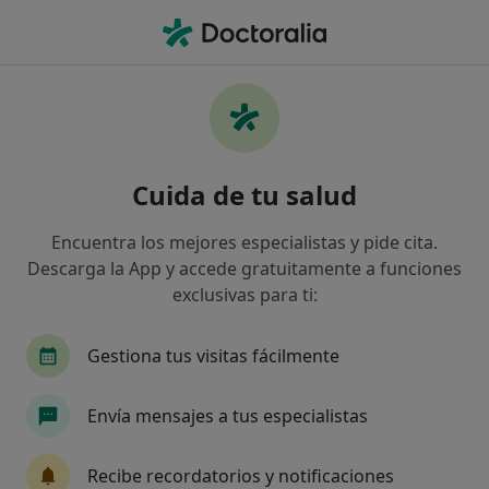
Men
Falta De Concentración • Pozuelo de Alarcón, Madrid
Filtros
• 1
Mapa
Especialistas en Falta de concentración en
Cuida de tu salud
Pozuelo de Alarcón
Así organizamos los resultados
Encuentra los mejores especialistas y pide cita.
Descarga la App y accede gratuitamente a funciones
exclusivas para ti:
¿Qué especialidad estás buscando?
Psicólogo
Psicólogo infantil
Sexólogo
Gestiona tus visitas fácilmente
Envía mensajes a tus especialistas
Recibe recordatorios y notificaciones