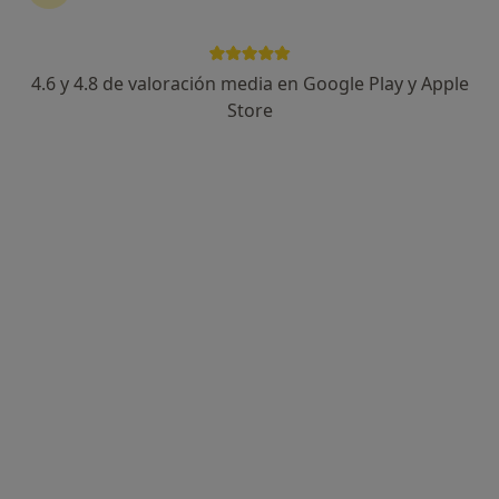
4.6 y 4.8 de valoración media en Google Play y Apple
Store
Opción de pago online
Miguel Bermudo de Mateo
·
Ver más
Psicólogo
2 opiniones
Dirección
Online
Avenida de Juan Pablo II, 61, Pozuelo de Alarcón
•
Mapa
A domicilio
Primera visita Psicología
20 €
Este especialista no ofrece reserva de cita online en esta dirección.
Pedir una cita