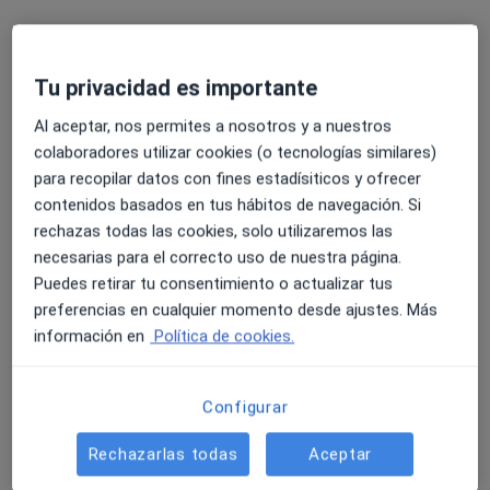
Tu privacidad es importante
Al aceptar, nos permites a nosotros y a nuestros
colaboradores utilizar cookies (o tecnologías similares)
para recopilar datos con fines estadísiticos y ofrecer
contenidos basados en tus hábitos de navegación. Si
Opción de pago online
rechazas todas las cookies, solo utilizaremos las
Jorge Boter
necesarias para el correcto uso de nuestra página.
Psicólogo
Puedes retirar tu consentimiento o actualizar tus
9 opiniones
preferencias en cualquier momento desde ajustes. Más
Calle de la Golondrina 29, Aravaca
•
Mapa
información en
Política de cookies.
Clínica Fuensalud
Primera visita Psicología
60 €
Configurar
Este especialista no ofrece reserva de cita online en esta dirección.
Rechazarlas todas
Aceptar
Pedir una cita