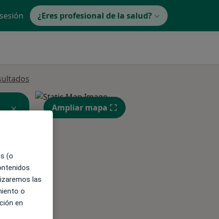
 sesión
¿Eres profesional de la salud?
sultados
Ampliar mapa
o
es (o
contenidos
lizaremos las
miento o
ible
ción en