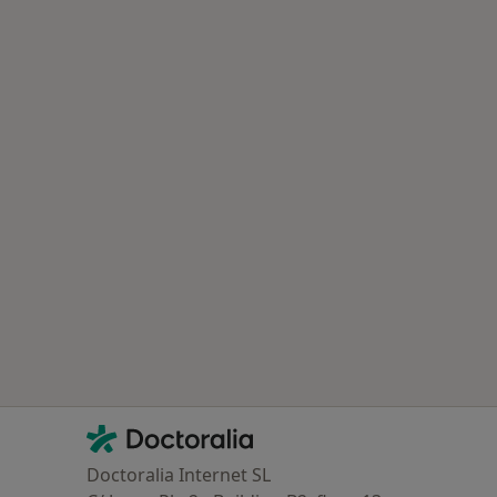
Contacto
Doctoralia - Página de inicio
Doctoralia Internet SL