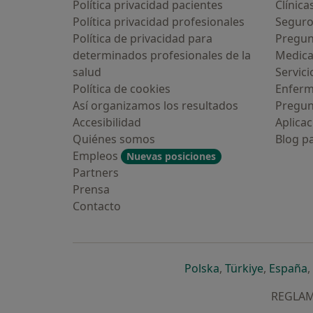
Política privacidad pacientes
Clínica
Política privacidad profesionales
Seguro
Política de privacidad para
Pregun
determinados profesionales de la
Medic
salud
Servici
Política de cookies
Enfer
Así organizamos los resultados
Pregun
Accesibilidad
Aplicac
Quiénes somos
Blog p
Empleos
Nuevas posiciones
Partners
Prensa
Contacto
se abre en una n
se abre 
s
Polska
,
Türkiye
,
España
,
REGLAME