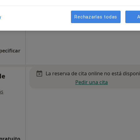
Rechazarlas todas
A
r
pecificar
La reserva de cita online no está dispon
de
Pedir una cita
ás
 gratuito