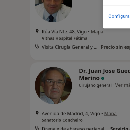
Configura
Rúa Vía Nte. 48, Vigo
•
Mapa
Vithas Hospital Fátima
Visita Cirugía General y Ap. Digestivo
Precio sin es
Dr. Juan Jose Gue
Merino
·
Ver m
Cirujano general
Avenida de Madrid, 4, Vigo
•
Mapa
Sanatorio Concheiro
Drenaje de absceso perianal o glúteo
Servicio