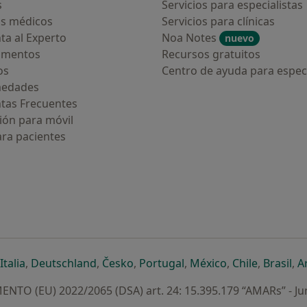
s
Servicios para especialistas
s médicos
Servicios para clínicas
ta al Experto
Noa Notes
nuevo
amentos
Recursos gratuitos
os
Centro de ayuda para especi
medades
tas Frecuentes
ión para móvil
ara pacientes
ueva pestaña
en una nueva pestaña
e abre en una nueva pestaña
se abre en una nueva pestaña
se abre en una nueva pestaña
se abre en una nueva pestaña
se abre en una nueva p
se abre en una
se abre e
se
Italia
,
Deutschland
,
Česko
,
Portugal
,
México
,
Chile
,
Brasil
,
A
NTO (EU) 2022/2065 (DSA) art. 24: 15.395.179 “AMARs” - Ju