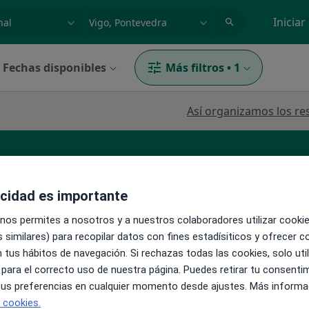
dad, enfermedad o nombre
p. ej. Madrid
Iniciar
Fechas disponibles
Más filtros
•
1
Así organizamos los re
Cirujano plástico
Fisioterapeuta
Urgenciólog
acidad es importante
 nos permites a nosotros y a nuestros colaboradores utilizar cooki
 similares) para recopilar datos con fines estadísiticos y ofrecer 
 tus hábitos de navegación. Si rechazas todas las cookies, solo uti
 para el correcto uso de nuestra página. Puedes retirar tu consenti
La reserva de cita online no está dispon
rita
 tus preferencias en cualquier momento desde ajustes. Más informa
Pedir una cita
ás
e cookies.