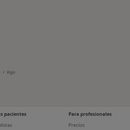
rmedades en Vigo
Vigo
ambiar de ciudad
os pacientes
Para profesionales
listas
Precios