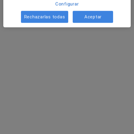
Este especialista no ofrece reserva de cita online en esta dirección.
Configurar
Pedir una cita
Rechazarlas todas
Aceptar
Teresa Vázquez
·
Ver más
Psicóloga
26 opiniones
Dirección
Online
Plaça Maria Aurèlia Capmany, 3, Sant Joan Despí
•
Mapa