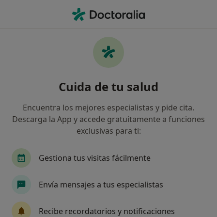
Men
Fobias • Sant Joan Despí, Barcelona
Filtros
• 1
Seguro
Mapa
Especialistas en Fobias en Sant Joan Despí
Cuida de tu salud
Así organizamos los resultados
Encuentra los mejores especialistas y pide cita.
Descarga la App y accede gratuitamente a funciones
¿Qué especialidad estás buscando?
exclusivas para ti:
Psicólogo
Psicólogo infantil
Psiquiatra
Gestiona tus visitas fácilmente
Envía mensajes a tus especialistas
Recibe recordatorios y notificaciones