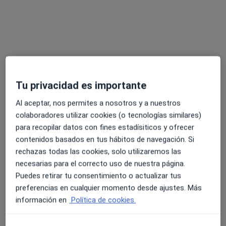
Tu privacidad es importante
Al aceptar, nos permites a nosotros y a nuestros
Raquel Tris Izquierdo
colaboradores utilizar cookies (o tecnologías similares)
·
Ver más
Psicóloga
para recopilar datos con fines estadísiticos y ofrecer
25 opiniones
contenidos basados en tus hábitos de navegación. Si
rechazas todas las cookies, solo utilizaremos las
Dirección
Online
necesarias para el correcto uso de nuestra página.
Puedes retirar tu consentimiento o actualizar tus
Calle Marià Belliure, 1-3, Cornellà de Llobregat
•
Mapa
preferencias en cualquier momento desde ajustes. Más
Consultorio privado
información en
Política de cookies.
Primera visita Psicología
65 €