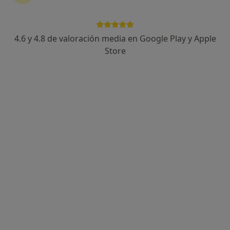
4.6 y 4.8 de valoración media en Google Play y Apple
Valentina Volpe Perez
Store
·
Ver más
Enfermera
15 opiniones
Rúa de Alfredo Brañas 27, Santiago de Compostela
•
Mapa
Centro Médico Galenia
Visita Enfermería
15 €
Este especialista no ofrece reserva de cita online en esta dirección.
Pedir una cita