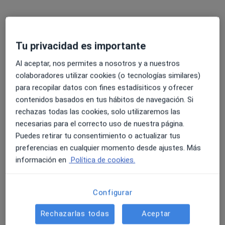
Tu privacidad es importante
Dra. Paula Fontenla Seco
·
Ver más
Médica estética
Al aceptar, nos permites a nosotros y a nuestros
108 opiniones
colaboradores utilizar cookies (o tecnologías similares)
para recopilar datos con fines estadísiticos y ofrecer
Dirección
Online
contenidos basados en tus hábitos de navegación. Si
rechazas todas las cookies, solo utilizaremos las
necesarias para el correcto uso de nuestra página.
Rúa do Cruceiro de Sar 17, Santiago de Compostela
•
Mapa
Puedes retirar tu consentimiento o actualizar tus
AIRA
preferencias en cualquier momento desde ajustes. Más
Armonización facial
1.400 €
información en
Política de cookies.
Este especialista no ofrece reserva de cita online en esta dirección.
Pedir una cita
Configurar
Rechazarlas todas
Aceptar