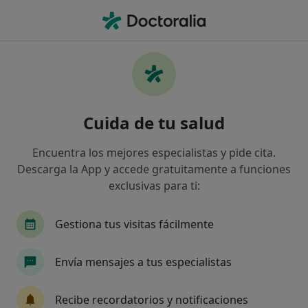
Men
Fotoenvejecimiento • Santiago de Compostela, La Coruña
Filtros
• 1
Seguro
Mapa
Especialistas en Fotoenvejecimiento en
Cuida de tu salud
Santiago de Compostela
Así organizamos los resultados
Encuentra los mejores especialistas y pide cita.
Descarga la App y accede gratuitamente a funciones
exclusivas para ti:
¿Qué especialidad estás buscando?
Médico estético
Enfermero
Fisioterapeut
Gestiona tus visitas fácilmente
Envía mensajes a tus especialistas
Recibe recordatorios y notificaciones