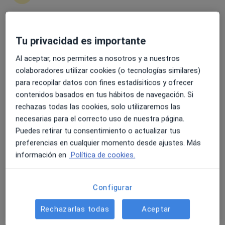
4.6 y 4.8 de valoración media en Google Play y Apple
Tu privacidad es importante
Fisam Salud Fisioterapia, podología y
Store
Al aceptar, nos permites a nosotros y a nuestros
psicología
colaboradores utilizar cookies (o tecnologías similares)
·
Ver más
Fisioterapeuta, Geriatra, Podólogo
para recopilar datos con fines estadísiticos y ofrecer
60 opiniones
contenidos basados en tus hábitos de navegación. Si
C. Perpetuo Socorro 5, A Coruña
•
Mapa
rechazas todas las cookies, solo utilizaremos las
Fisam Salud Fisioterapia, podología y psicología
necesarias para el correcto uso de nuestra página.
Puedes retirar tu consentimiento o actualizar tus
Visita Psicología
60 €
preferencias en cualquier momento desde ajustes. Más
Ningún profesional de este centro tiene citas disponibles
información en
Política de cookies.
Mostrar perfil
Configurar
Rechazarlas todas
Aceptar