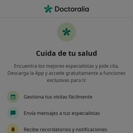
Men
Fractura De Tobillo • A Coruña, La Coruña
Filtros
• 1
Seguro
Mapa
Especialistas en Fractura de tobillo en A
Cuida de tu salud
Coruña
Así organizamos los resultados
Encuentra los mejores especialistas y pide cita.
Descarga la App y accede gratuitamente a funciones
exclusivas para ti:
¿Qué especialidad estás buscando?
Geriatra
Psicólogo
Terapeuta complemen
Gestiona tus visitas fácilmente
Envía mensajes a tus especialistas
Recibe recordatorios y notificaciones