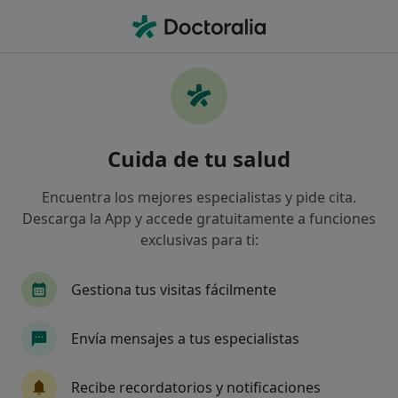
Men
Gingivitis • Santiago de Compostela, La Coruña
Filtros
• 1
Seguro
Mapa
Especialistas en Gingivitis en Santiago de
Cuida de tu salud
Compostela
Así organizamos los resultados
Encuentra los mejores especialistas y pide cita.
Descarga la App y accede gratuitamente a funciones
exclusivas para ti:
¿Qué especialidad estás buscando?
Dentista
Cirujano oral y maxilofacial
Dent
Gestiona tus visitas fácilmente
Envía mensajes a tus especialistas
Recibe recordatorios y notificaciones