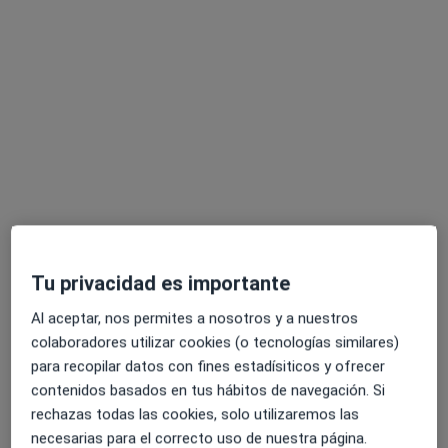
Dr. Carlos Louzao Pereiro
·
Ver más
Dentista
70 opiniones
Rúa da República de El Salvador 30 1ºB, Santiago de Compostela
•
Mapa
Clínica Dental García Somoza | Santiago
Primera visita Odontología
Servicio gratuito
Este especialista no ofrece reserva de cita online en esta dirección.
Tu privacidad es importante
Pedir una cita
Al aceptar, nos permites a nosotros y a nuestros
colaboradores utilizar cookies (o tecnologías similares)
para recopilar datos con fines estadísiticos y ofrecer
contenidos basados en tus hábitos de navegación. Si
rechazas todas las cookies, solo utilizaremos las
necesarias para el correcto uso de nuestra página.