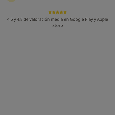
4.6 y 4.8 de valoración media en Google Play y Apple
Jacqueline Sanz Balsa
Store
·
Ver más
Higienista dental
Avenida de Rosalía de Castro 87, Santiago de Compostela
•
Mapa
Clínica Regos
Higiene bucodental
desde 50 €
Este especialista no ofrece reserva de cita online en esta dirección.
Pedir una cita