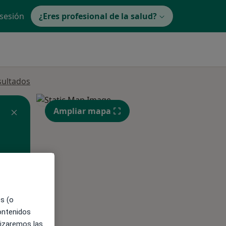
 sesión
¿Eres profesional de la salud?
sultados
Ampliar mapa
es (o
ible
contenidos
lizaremos las