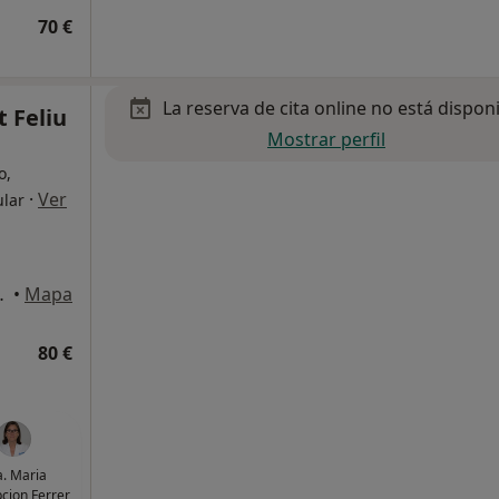
70 €
La reserva de cita online no está dispon
 Feliu
Mostrar perfil
o,
·
Ver
ular
liu de Llobregat
•
Mapa
80 €
. Maria
cion Ferrer