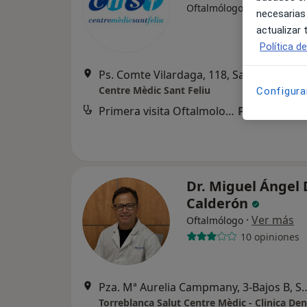
·
Ver más
Oftalmólogo
necesarias
actualizar
Política d
Ps. Comte Vilardaga, 118, Sant Fe
Centre Mèdic Sant Feliu
Configura
Primera visita Oftalmología
Precio sin es
Dr. Miguel Ángel
Calderón
·
Ver más
Oftalmólogo
10 opiniones
Pza. Mª Aurelia Campmany, 3-Bajo
Torreblanca Salut Centre Mèdic - Clinica Den