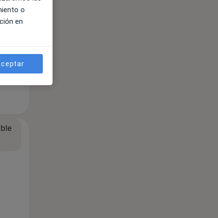
miento o
ción en
ceptar
ible