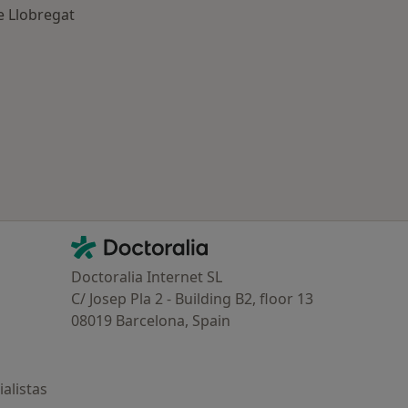
e Llobregat
ía: Otras enfermedades en Sant Feliu de Llobregat
Contacto
Doctoralia - Página de inicio
Doctoralia Internet SL
C/ Josep Pla 2 - Building B2, floor 13
08019 Barcelona, Spain
alistas