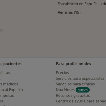
Estrabismo en Sant Feliu d
Ver más (15)
rcanas a Sant Feliu de Llobregat
Más en esta categor
gat
os pacientes
Para profesionales
listas
Precios
s
Servicios para especialistas
s médicos
Servicios para clínicas
ta al Experto
Noa Notes
nuevo
amentos
Recursos gratuitos
os
Centro de ayuda para especi