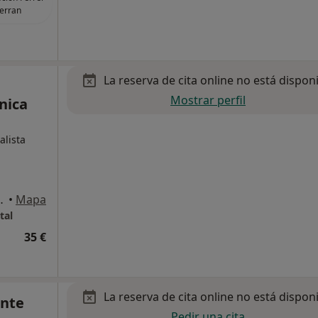
erran
La reserva de cita online no está dispon
Mostrar perfil
nica
alista
s B, Sant Joan Despí
•
Mapa
tal
35 €
La reserva de cita online no está dispon
onte
Pedir una cita