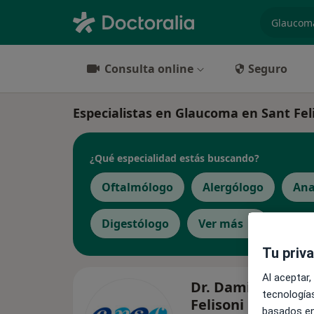
especiali
Consulta online
Seguro
Especialistas en Glaucoma en Sant Fel
¿Qué especialidad estás buscando?
Oftalmólogo
Alergólogo
Ana
Digestólogo
Ver más
Tu priv
Al aceptar,
Dr. Damian Anton
tecnologías
Felisoni
basados en