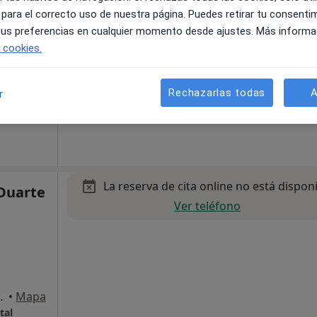
 para el correcto uso de nuestra página. Puedes retirar tu consenti
 tus preferencias en cualquier momento desde ajustes. Más informa
e cookies.
liu de Llobregat
•
Mapa
Rechazarlas todas
A
r
pecificar
La reserva de cita online no está dispon
 Duarte
Ver teléfono
s B, Sant Joan Despí
•
Mapa
tal