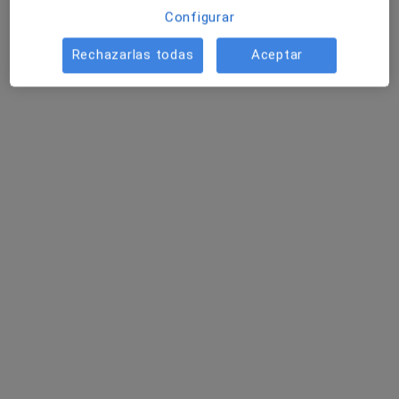
Configurar
Rechazarlas todas
Aceptar
Dr. Álvaro Pérez Temprano
·
Ver más
Cirujano plástico, Médico estético
656 opiniones
Ruiz Mateos 1, Local 2 (CLINICA AZAHARES), Jerez de la Frontera
•
Mapa
CONSULTA EN JEREZ
Visita Cirugía Plástica, estética y Reparadora
Precio sin especificar
Este especialista no ofrece reserva de cita online en esta dirección.
Pedir una cita