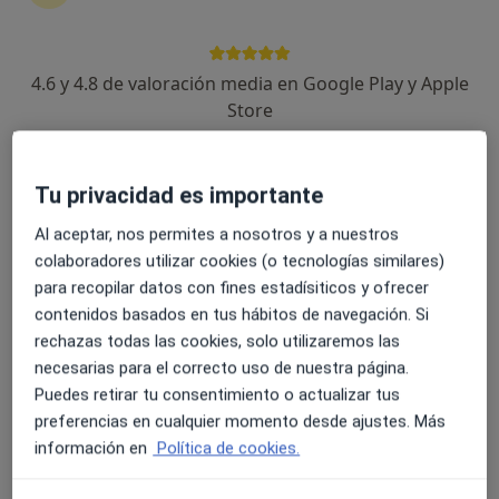
4.6 y 4.8 de valoración media en Google Play y Apple
Dra. Lola Sánchez Rivero
Store
·
Ver más
Médica estética, Anestesista
138 opiniones
Tu privacidad es importante
Dirección 1
Dirección 2
Dirección 3
Direcció
Al aceptar, nos permites a nosotros y a nuestros
colaboradores utilizar cookies (o tecnologías similares)
Paseo Hermano Samuel Alfredo, 7, Jerez de la Frontera
•
Mapa
para recopilar datos con fines estadísiticos y ofrecer
Medicina Estética Dra. Sánchez Rivero
contenidos basados en tus hábitos de navegación. Si
rechazas todas las cookies, solo utilizaremos las
Armonización facial
375 €
necesarias para el correcto uso de nuestra página.
Este especialista no ofrece reserva de cita online en esta dirección.
Puedes retirar tu consentimiento o actualizar tus
preferencias en cualquier momento desde ajustes. Más
Pedir una cita
información en
Política de cookies.