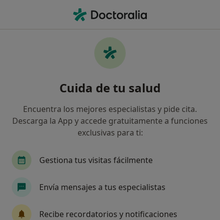
Men
Grasa Localizada • Jerez de la Frontera, Cádiz
Filtros
• 1
Mapa
Especialistas en Grasa localizada en Jerez de
Cuida de tu salud
la Frontera
Así organizamos los resultados
Encuentra los mejores especialistas y pide cita.
Descarga la App y accede gratuitamente a funciones
exclusivas para ti:
¿Qué especialidad estás buscando?
Médico estético
Anestesista
Cirujano plás
Gestiona tus visitas fácilmente
Envía mensajes a tus especialistas
Recibe recordatorios y notificaciones