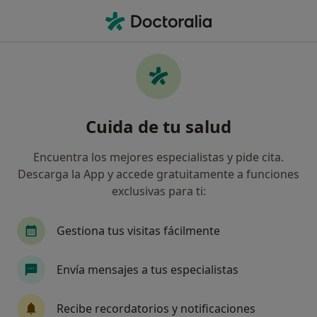
Men
Hipercolesterolemia • Ciudad Real, Ciudad Real
Filtros
• 1
Seguro
Mapa
Especialistas en Hipercolesterolemia en
Cuida de tu salud
Ciudad Real
Así organizamos los resultados
Encuentra los mejores especialistas y pide cita.
Descarga la App y accede gratuitamente a funciones
exclusivas para ti:
¿Qué especialidad estás buscando?
Dietista Nutricionista
Cardiólogo
Gestiona tus visitas fácilmente
Envía mensajes a tus especialistas
Recibe recordatorios y notificaciones