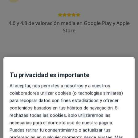
4.6 y 4.8 de valoración media en Google Play y Apple
Dr. Alvaro Moreno Reig
Store
·
Ver más
Cardiólogo
183 opiniones
Dirección 1
Dirección 2
Dirección 3
Direcció
Tu privacidad es importante
Calle Alisos 19, Ciudad Real
•
Mapa
Al aceptar, nos permites a nosotros y a nuestros
Hospital Quirón Ciudad Real
colaboradores utilizar cookies (o tecnologías similares)
Primera visita Cardiología
Servicio gratuito
para recopilar datos con fines estadísiticos y ofrecer
Este especialista no ofrece reserva de cita online en esta dirección.
contenidos basados en tus hábitos de navegación. Si
rechazas todas las cookies, solo utilizaremos las
Pedir una cita
necesarias para el correcto uso de nuestra página.
Puedes retirar tu consentimiento o actualizar tus
preferencias en cualquier momento desde ajustes. Más