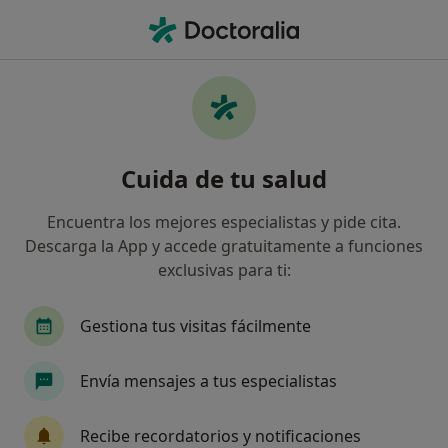
Men
Hipertensión • Santa Pola, Alicante
Filtros
• 1
Seguro
Mapa
Especialistas en Hipertensión en Santa Pola
Cuida de tu salud
Así organizamos los resultados
Encuentra los mejores especialistas y pide cita.
Descarga la App y accede gratuitamente a funciones
¿Qué especialidad estás buscando?
exclusivas para ti:
Fisioterapeuta
Médico estético
Médico ge
Gestiona tus visitas fácilmente
Envía mensajes a tus especialistas
Recibe recordatorios y notificaciones