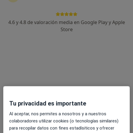
4.6 y 4.8 de valoración media en Google Play y Apple
Esteban Agudelo Rivera
Store
·
Ver más
Dietista nutricionista
9 opiniones
Dirección
Online
Calle Hernán Cortés 16, Santa Pola
•
Mapa
Clínica Victoria - Centro Interdisciplinar Avanzado
Primera visita Nutrición y Dietética
60 €
Este especialista no ofrece reserva de cita online en esta dirección.
Tu privacidad es importante
Pedir una cita
Al aceptar, nos permites a nosotros y a nuestros
colaboradores utilizar cookies (o tecnologías similares)
para recopilar datos con fines estadísiticos y ofrecer