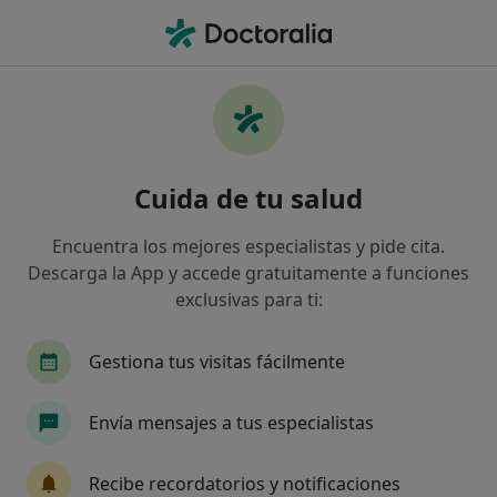
Men
Hipertrofia Hiperplasia Prostática Benigna • Jerez de la Frontera, Cádiz
Filtros
• 1
Seguro
Mapa
Especialistas en Hipertrofia (hiperplasia)
Cuida de tu salud
prostática benigna en Jerez de la Frontera
Así organizamos los resultados
Encuentra los mejores especialistas y pide cita.
Descarga la App y accede gratuitamente a funciones
exclusivas para ti:
¿Qué especialidad estás buscando?
Urólogo
Alergólogo
Analista clínico
Gestiona tus visitas fácilmente
Envía mensajes a tus especialistas
Recibe recordatorios y notificaciones