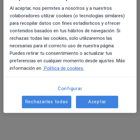
Al aceptar, nos permites a nosotros y a nuestros
colaboradores utilizar cookies (o tecnologías similares)
para recopilar datos con fines estadísiticos y ofrecer
Dr. Álvaro Juárez Soto
contenidos basados en tus hábitos de navegación. Si
·
Ver más
Urólogo
rechazas todas las cookies, solo utilizaremos las
5 opiniones
necesarias para el correcto uso de nuestra página.
Puedes retirar tu consentimiento o actualizar tus
Glorieta Doctor Félix Rodríguez Fue 1, Jerez de la Frontera
•
Mapa
preferencias en cualquier momento desde ajustes. Más
Hospital San Juan Grande
información en
Política de cookies.
Primera visita Urología
150 €
Este especialista no ofrece reserva de cita online en esta dirección.
Configurar
Pedir una cita
Rechazarlas todas
Aceptar