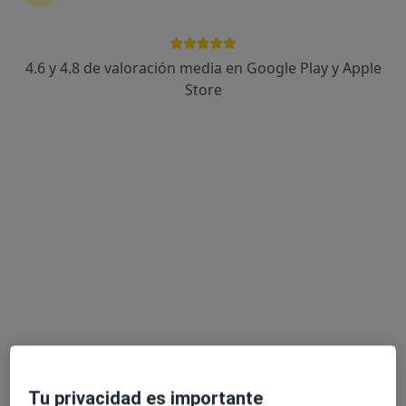
4.6 y 4.8 de valoración media en Google Play y Apple
Dr. Manuel Soto Delgado
Store
·
Ver más
Urólogo
34 opiniones
Avenida Puerta del Sur, s/n, Jerez de la Frontera
•
Mapa
HLA HOSPITAL JEREZ PUERTA DEL SUR
Primera visita Urología
120 €
Este especialista no ofrece reserva de cita online en esta dirección.
Pedir una cita
Tu privacidad es importante