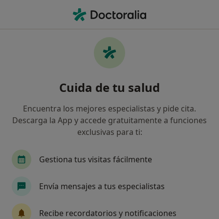
Men
Infección Dental • Colmenar Viejo, Madrid
Filtros
• 1
Seguro
Mapa
Especialistas en Infección dental en
Cuida de tu salud
Colmenar Viejo
Así organizamos los resultados
Encuentra los mejores especialistas y pide cita.
Descarga la App y accede gratuitamente a funciones
exclusivas para ti:
¿Qué especialidad estás buscando?
Dentista
Podólogo
Alergólogo
Angiól
Gestiona tus visitas fácilmente
Envía mensajes a tus especialistas
Recibe recordatorios y notificaciones