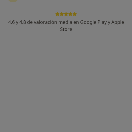
4.6 y 4.8 de valoración media en Google Play y Apple
Dr. Iván Fernández
Store
·
Ver más
Dentista
420 opiniones
Dirección
Online
Calle del Molino de Viento 4, Colmenar Viejo
•
Mapa
Clínica Dental Iván Fernández
Consulta online
desde 20 €
Este especialista no ofrece reserva de cita online en esta dirección.
Pedir una cita