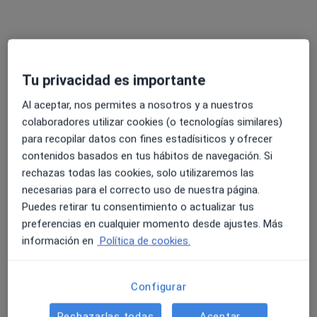
Tu privacidad es importante
Al aceptar, nos permites a nosotros y a nuestros
Dra. Teresa De La Jara Rodriguez
colaboradores utilizar cookies (o tecnologías similares)
·
Ver más
Dentista
para recopilar datos con fines estadísiticos y ofrecer
contenidos basados en tus hábitos de navegación. Si
C/ MOLINO DEL VIENTO, 14, Colmenar Viejo
•
Mapa
rechazas todas las cookies, solo utilizaremos las
Affidea Policlínica El Mirador
necesarias para el correcto uso de nuestra página.
Primera visita Odontología
Precio sin especificar
Puedes retirar tu consentimiento o actualizar tus
Este especialista no ofrece reserva de cita online en esta dirección.
preferencias en cualquier momento desde ajustes. Más
información en
Política de cookies.
Pedir una cita
Configurar
Rechazarlas todas
Aceptar