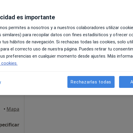
acidad es importante
iejo
•
Mapa
 nos permites a nosotros y a nuestros colaboradores utilizar cooki
pecificar
 similares) para recopilar datos con fines estadísiticos y ofrecer 
 tus hábitos de navegación. Si rechazas todas las cookies, solo uti
 para el correcto uso de nuestra página. Puedes retirar tu consenti
 tus preferencias en cualquier momento desde ajustes. Más informa
La reserva de cita online no está dispon
e cookies.
mo
Pedir una cita
Rechazarlas todas
A
r
iejo
•
Mapa
pecificar