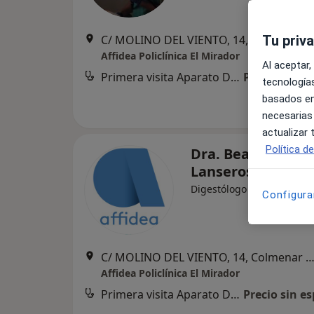
Tu priv
C/ MOLINO DEL VIENTO, 14, Colmenar V
Affidea Policlínica El Mirador
Al aceptar,
Primera visita Aparato Digestivo
Precio sin es
tecnologías
basados en
necesarias
actualizar
Política d
Dra. Beatriz Tor
Lanseros
·
Ver más
Digestólogo
Configura
C/ MOLINO DEL VIENTO, 14, Colmenar V
Affidea Policlínica El Mirador
Primera visita Aparato Digestivo
Precio sin es