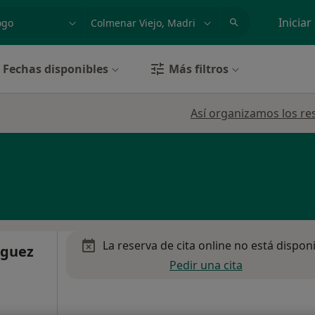
dad, enfermedad o nombre
p. ej. Madrid
Iniciar
Fechas disponibles
Más filtros
Así organizamos los re
La reserva de cita online no está dispon
nguez
Pedir una cita