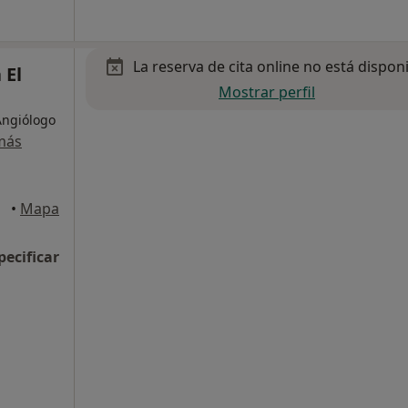
La reserva de cita online no está dispon
 El
Mostrar perfil
Angiólogo
más
iejo
•
Mapa
pecificar