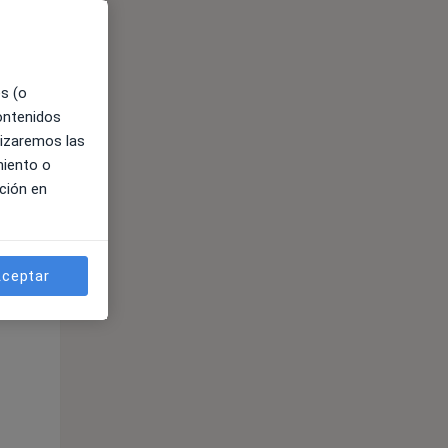
es (o
contenidos
lizaremos las
miento o
ción en
ible
ceptar