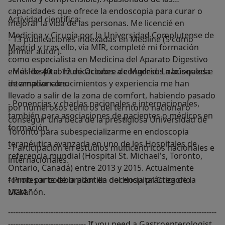
capacidades que ofrece la endoscopia para curar o
Actividad científica:
mejorar la vida de las personas. Me licencié en
Medicina y Cirugía por la Universidad Complutense de
- 13 publicaciones indexadas en Medline (5 como
Madrid y tras ello, vía MIR, completé mi formación
primer autor).
como especialista en Medicina del Aparato Digestivo
en el Hospital 12 de Octubre de Madrid. La búsqueda
- Más de 40 comunicaciones a congresos nacionales e
de ampliar conocimientos y experiencia me han
internacionales.
llevado a salir de la zona de comfort, habiendo pasado
- Ponencias y charlas nacionales e internacionales,
por numerosos centros del territorio nacional o
también para asociaciones de pacientes o médicos en
conseguir una beca de la prestigiosa Universidad de
formación.
Toronto para subespecializarme en endoscopia
terapéutica avanzada en uno de los Hospitales de
- Participación en estudios multicéntricos nacionales e
referencia mundial (Hospital St. Michael's, Toronto,
internacionales.
Ontario, Canadá) entre 2013 y 2015. Actualmente
formo parte de la plantilla del Hospital Gregorio
- Profesor colaborador en docencia práctica de la
Marañón.
UCM.
-----------------------------------------------------------------------------------
------------------------------- If you need a Gastroenterologist