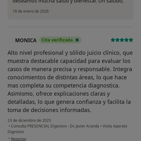
deseamos mucha salud y bienestar. Un saludo,
18 de enero de 2026
MONICA
Cita verificada
M
Alto nivel profesional y sólido juicio clínico, que
muestra destacable capacidad para evaluar los
casos de manera precisa y responsable. Integra
conocimientos de distintas áreas, lo que hace
mas completa su competencia diagnostica.
Asimismo, ofrece explicaciones claras y
detalladas, lo que genera confianza y facilita la
toma de decisiones informadas.
23 de diciembre de 2025
•
Consulta PRESENCIAL Digestivo - Dr. Javier Aranda
•
Visita Aparato
Digestivo
en opinión del usuario MONICA
•
Reportar