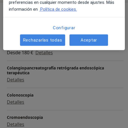
preferencias en cualquier momento desde ajustes. Más
información en
Política de cookies.
Servicios y precios
Consulta online
Reservar cita
Configurar
Servicio gratuito
Detalles
Rechazarlas todas
Aceptar
Visita Aparato Digestivo
Desde 180 €
Detalles
Colangiopancreatografía retrógrada endoscópica
terapéutica
Detalles
Colonoscopia
Detalles
Cromoendoscopia
Detalles