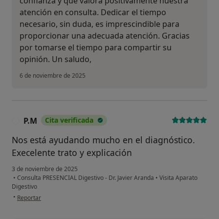
confianza y que valora positivamente nuestra
atención en consulta. Dedicar el tiempo
necesario, sin duda, es imprescindible para
proporcionar una adecuada atención. Gracias
por tomarse el tiempo para compartir su
opinión. Un saludo,
6 de noviembre de 2025
P.M
Cita verificada
P
Nos está ayudando mucho en el diagnóstico.
Execelente trato y explicación
3 de noviembre de 2025
•
Consulta PRESENCIAL Digestivo - Dr. Javier Aranda
•
Visita Aparato
Digestivo
en opinión del usuario P.M
•
Reportar