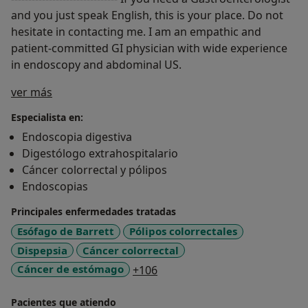
and you just speak English, this is your place. Do not
hesitate in contacting me. I am an empathic and
patient-committed GI physician with wide experience
in endoscopy and abdominal US.
Sobre mí
ver más
Especialista en:
Endoscopia digestiva
Digestólogo extrahospitalario
Cáncer colorrectal y pólipos
Endoscopias
Principales enfermedades tratadas
Esófago de Barrett
Pólipos colorrectales
Dispepsia
Cáncer colorrectal
a11y_sr_more_diseases
Cáncer de estómago
+106
Pacientes que atiendo