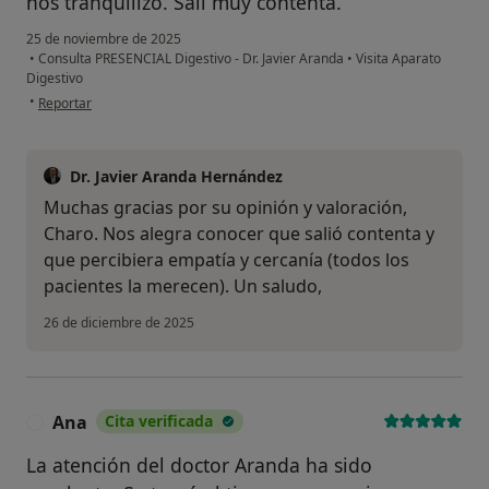
nos tranquilizó. Salí muy contenta.
25 de noviembre de 2025
•
Consulta PRESENCIAL Digestivo - Dr. Javier Aranda
•
Visita Aparato
Digestivo
en opinión del usuario Charo Ruedas Coello
•
Reportar
Dr. Javier Aranda Hernández
Muchas gracias por su opinión y valoración,
Charo. Nos alegra conocer que salió contenta y
que percibiera empatía y cercanía (todos los
pacientes la merecen). Un saludo,
26 de diciembre de 2025
Ana
Cita verificada
A
La atención del doctor Aranda ha sido