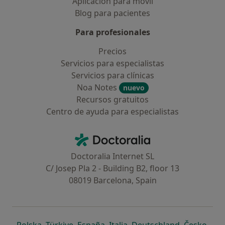
Aplicación para móvil
Blog para pacientes
Para profesionales
Precios
Servicios para especialistas
Servicios para clínicas
Noa Notes
nuevo
Recursos gratuitos
Centro de ayuda para especialistas
Contacto
Doctoralia - Página de inicio
Doctoralia Internet SL
C/ Josep Pla 2 - Building B2, floor 13
08019 Barcelona, Spain
se abre en una nueva pestaña
se abre en una nueva pestaña
se abre en una nueva pestaña
se abre en una nueva pes
se abre en 
se a