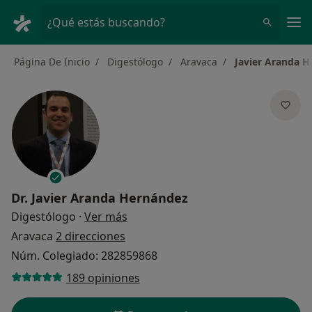
Men
¿Qué estás buscando?
Página De Inicio
Digestólogo
Aravaca
Javier Aranda 
Dr.
Javier Aranda Hernández
sobre las especializaciones
Digestólogo
·
Ver más
Aravaca
2 direcciones
Núm. Colegiado: 282859868
189 opiniones