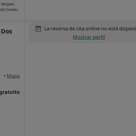
. Miryam
zeh Gomez
La reserva de cita online no está dispon
 Dos
Mostrar perfil
anas
•
Mapa
 gratuito