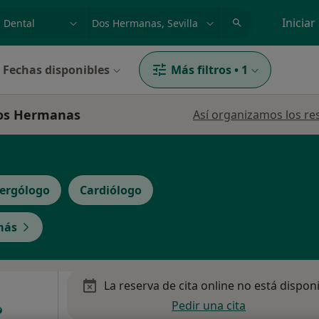
dad, enfermedad o nombre
p. ej. Madrid
Iniciar
Fechas disponibles
Más filtros
•
1
 Dos Hermanas
Así organizamos los re
lergólogo
Cardiólogo
más
La reserva de cita online no está dispon
Pedir una cita