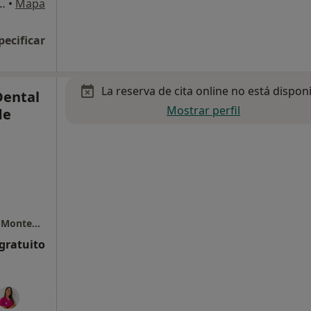
iaz 30, 1º B, Dos Hermanas
•
Mapa
pecificar
La reserva de cita online no está dispon
Dental
Mostrar perfil
de
Centro Médico y Dental N.S. Los Ángeles de Montequinto
 gratuito