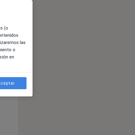
es (o
contenidos
lizaremos las
miento o
ción en
ible
ceptar