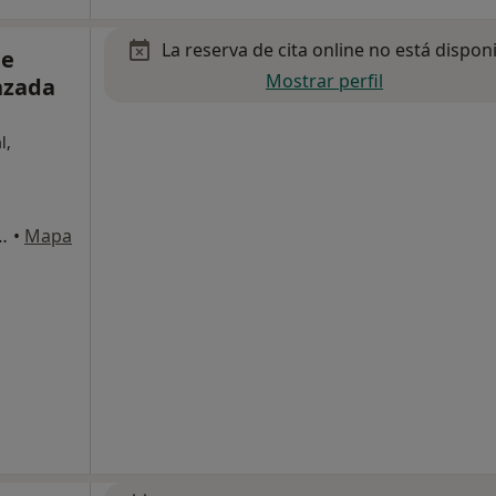
La reserva de cita online no está dispon
te
Mostrar perfil
nzada
l,
 I, Dos Hermanas, Dos Hermanas
•
Mapa