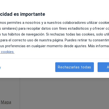
acidad es importante
 nos permites a nosotros y a nuestros colaboradores utilizar cooki
 I, Dos Hermanas, Dos Hermanas
•
Mapa
 similares) para recopilar datos con fines estadísiticos y ofrecer 
 tus hábitos de navegación. Si rechazas todas las cookies, solo uti
 gratuito
 para el correcto uso de nuestra página. Puedes retirar tu consenti
 tus preferencias en cualquier momento desde ajustes. Más informa
e cookies.
La reserva de cita online no está dispon
Rechazarlas todas
A
r
Pedir una cita
Mapa