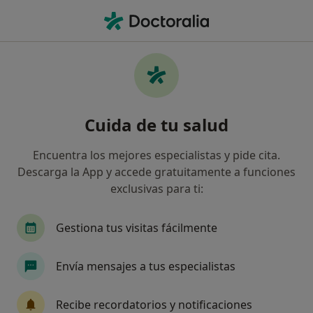
Men
Infección Dental • Los Montesinos, Alicante
Filtros
• 1
Mapa
Especialistas en Infección dental en Los
Cuida de tu salud
Montesinos
Así organizamos los resultados
Encuentra los mejores especialistas y pide cita.
Descarga la App y accede gratuitamente a funciones
exclusivas para ti:
¿Qué especialidad estás buscando?
Dentista
Cirujano general
Cirujano plásti
Gestiona tus visitas fácilmente
Envía mensajes a tus especialistas
Recibe recordatorios y notificaciones