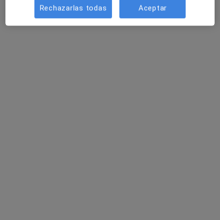
Rechazarlas todas
Aceptar
Dr. Carmen González Tomás
·
Ver más
Dentista
37 opiniones
C. Via Augusta 42, Los Montesinos
•
Mapa
Clínica Mejórate
Primera visita Odontología
Servicio gratuito
Este especialista no ofrece reserva de cita online en esta dirección.
Pedir una cita