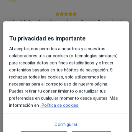
4.6 y 4.8 de valoración media en Google Play y Apple
Clínica Mejórate
Store
·
Ver más
Cirujano general, Cirujano plástico, Fisioterapeuta
Tu privacidad es importante
192 opiniones
Al aceptar, nos permites a nosotros y a nuestros
C. Via Augusta 42, Los Montesinos
•
Mapa
colaboradores utilizar cookies (o tecnologías similares)
Clínica Mejórate
para recopilar datos con fines estadísiticos y ofrecer
Primera visita Cirugía General y Ap. Digestivo
Servicio gratuito
contenidos basados en tus hábitos de navegación. Si
rechazas todas las cookies, solo utilizaremos las
Mostrar más servicios
necesarias para el correcto uso de nuestra página.
Ningún profesional de este centro tiene citas disponibles
Puedes retirar tu consentimiento o actualizar tus
preferencias en cualquier momento desde ajustes. Más
Mostrar perfil
información en
Política de cookies.
Configurar