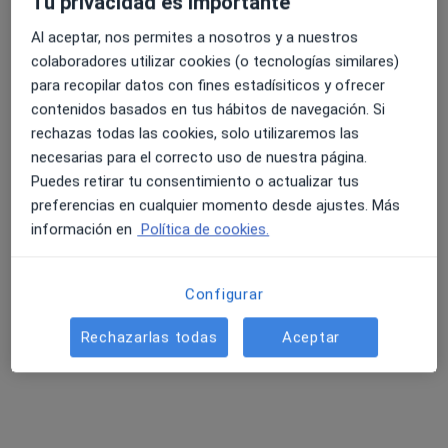
Tu privacidad es importante
Al aceptar, nos permites a nosotros y a nuestros
colaboradores utilizar cookies (o tecnologías similares)
4.6 y 4.8 de valoración media en Google Play y Apple
para recopilar datos con fines estadísiticos y ofrecer
Gustavo Agustí Franch
Store
contenidos basados en tus hábitos de navegación. Si
·
Ver más
Podólogo
rechazas todas las cookies, solo utilizaremos las
405 opiniones
necesarias para el correcto uso de nuestra página.
Puedes retirar tu consentimiento o actualizar tus
Avda. Castellò 1, Vall D'Alba
•
Mapa
preferencias en cualquier momento desde ajustes. Más
Clinica del Peu Vall D'Alba
información en
Política de cookies.
Primera visita Podología
38 €
Este especialista no ofrece reserva de cita online en esta dirección.
Configurar
Pedir una cita
Rechazarlas todas
Aceptar