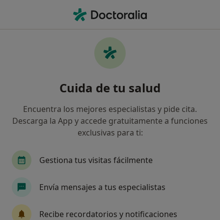
Men
Latigazo Cervical • Los Montesinos, Alicante
Filtros
• 1
Mapa
Especialistas en Latigazo cervical en Los
Cuida de tu salud
Montesinos
Así organizamos los resultados
Encuentra los mejores especialistas y pide cita.
Descarga la App y accede gratuitamente a funciones
exclusivas para ti:
¿Qué especialidad estás buscando?
Fisioterapeuta
Cirujano general
Cirujano 
Gestiona tus visitas fácilmente
Envía mensajes a tus especialistas
Recibe recordatorios y notificaciones