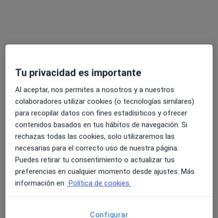
Mostrar perfil
Tu privacidad es importante
Al aceptar, nos permites a nosotros y a nuestros
colaboradores utilizar cookies (o tecnologías similares)
para recopilar datos con fines estadísiticos y ofrecer
Jorge Martínez Monleón
contenidos basados en tus hábitos de navegación. Si
rechazas todas las cookies, solo utilizaremos las
·
Ver más
Fisioterapeuta
necesarias para el correcto uso de nuestra página.
49 opiniones
Puedes retirar tu consentimiento o actualizar tus
C. Via Augusta 42, Los Montesinos
•
Mapa
preferencias en cualquier momento desde ajustes. Más
Clínica Mejórate
información en
Política de cookies.
Visita Fisioterapia
desde 30 €
Este especialista no ofrece reserva de cita online en esta dirección.
Configurar