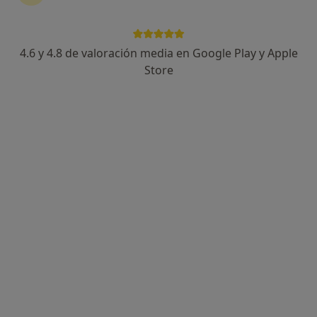
4.6 y 4.8 de valoración media en Google Play y Apple
Clínica Guardamar y Psicotécnico en
Store
Guardamar CRC-A0182
·
Ver más
Alergólogo, Dermatólogo, Ginecólogo
324 opiniones
C Ingeniero Mira, 12 2ºB, Guardamar del Segura
•
Mapa
Clínica Guardamar y Psicotécnico en Guardamar CRC-A0182
Visitas sucesivas Ginecología y Obstetricia
Servicio gratuito
Mostrar más servicios
Dra. Natalia Siegert
Ningún profesional de este centro tiene citas disponibles