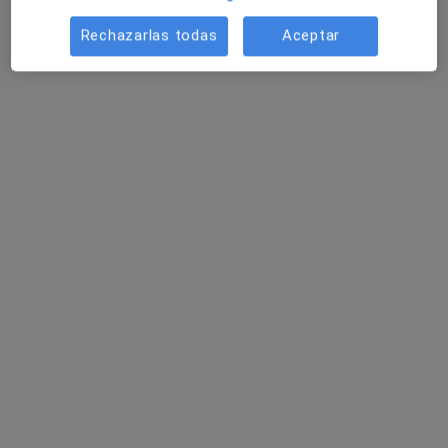
Pedir una cita
Rechazarlas todas
Aceptar
María Moltó Cámara
·
Ver más
Fisioterapeuta
39 opiniones
Av. dels Pins 2, Guardamar del Segura
•
Mapa
Clínica Los Pinos
Rehabilitación
Servicio gratuito
Este especialista no ofrece reserva de cita online en esta dirección.