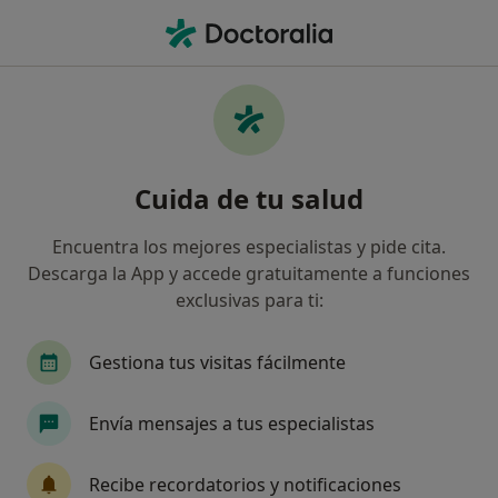
Men
Lesiones Deportivas • El Albir, Alicante
Filtros
• 1
Mapa
Especialistas en Lesiones deportivas en El
Cuida de tu salud
Albir
Así organizamos los resultados
Encuentra los mejores especialistas y pide cita.
Descarga la App y accede gratuitamente a funciones
exclusivas para ti:
¿Qué especialidad estás buscando?
Fisioterapeuta
Médico estético
Dietista N
Gestiona tus visitas fácilmente
Envía mensajes a tus especialistas
Recibe recordatorios y notificaciones