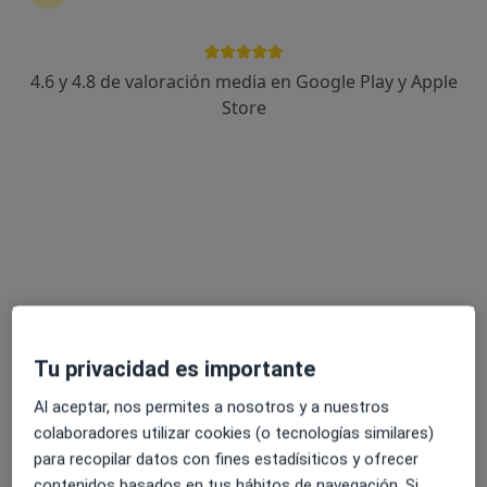
4.6 y 4.8 de valoración media en Google Play y Apple
Store
Perfil nuevo
Opción de pago online
Ivan Pla Marcet
·
Ver más
Terapeuta complementario
1 opinión
Camí Vell d'Altea 27, El Albir
•
Mapa
ESPACIO NUTRE-T
Visita Acupuntura
65 €
Este especialista no ofrece reserva de cita online en esta dirección.
Tu privacidad es importante
Pedir una cita
Al aceptar, nos permites a nosotros y a nuestros
colaboradores utilizar cookies (o tecnologías similares)
para recopilar datos con fines estadísiticos y ofrecer
contenidos basados en tus hábitos de navegación. Si