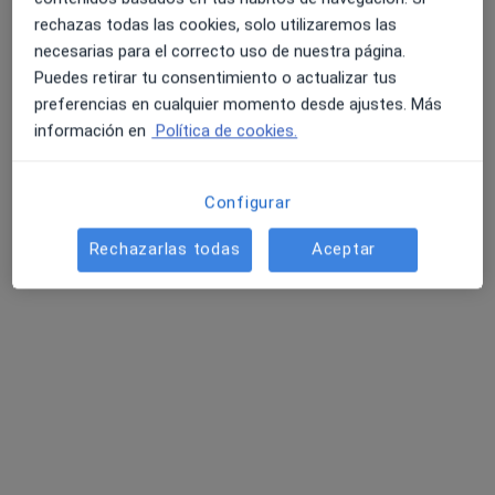
rechazas todas las cookies, solo utilizaremos las
necesarias para el correcto uso de nuestra página.
Puedes retirar tu consentimiento o actualizar tus
preferencias en cualquier momento desde ajustes. Más
información en
Política de cookies.
Nutre·T
·
Ver más
Fisioterapeuta, Dietista nutricionista, Psicólogo
479 opiniones
Configurar
Camí Vell d'Altea 27, El Albir
•
Mapa
Rechazarlas todas
Aceptar
Nutre·T
Primera visita Nutrición y Dietética
desde 60 €
Mostrar más servicios
Noelia Amorós
Cutillas
Ningún profesional de este centro tiene citas disponibles