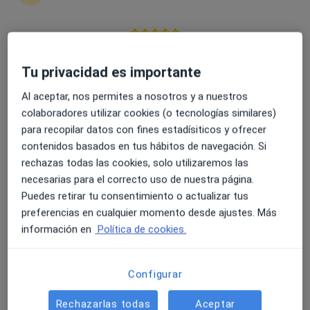
4.6 y 4.8 de valoración media en Google Play y Apple
Clínica Fiosity
Store
Tu privacidad es importante
Fisioterapeuta
Al aceptar, nos permites a nosotros y a nuestros
Doñana 9, Torrox
•
Mapa
colaboradores utilizar cookies (o tecnologías similares)
Clínica Fiosity
para recopilar datos con fines estadísiticos y ofrecer
contenidos basados en tus hábitos de navegación. Si
Fisioterapia manual
45 €
rechazas todas las cookies, solo utilizaremos las
Mostrar más servicios
necesarias para el correcto uso de nuestra página.
Ningún profesional de este centro tiene citas disponibles
Puedes retirar tu consentimiento o actualizar tus
preferencias en cualquier momento desde ajustes. Más
Mostrar perfil
información en
Política de cookies.
Configurar
Rechazarlas todas
Aceptar