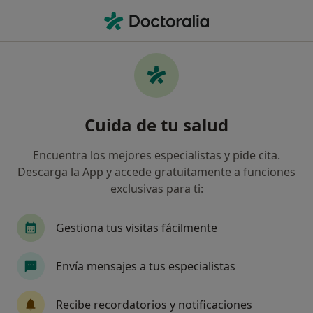
Men
Lesiones Deportivas • Torrox Costa, Málaga
Filtros
• 1
Mapa
Especialistas en Lesiones deportivas en
Cuida de tu salud
Torrox Costa
Así organizamos los resultados
Encuentra los mejores especialistas y pide cita.
Descarga la App y accede gratuitamente a funciones
exclusivas para ti:
¿Qué especialidad estás buscando?
Fisioterapeuta
Gestiona tus visitas fácilmente
Envía mensajes a tus especialistas
Recibe recordatorios y notificaciones