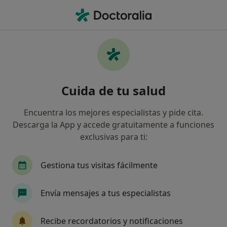
Men
Lesiones Medulares • Picanya, Valencia
Filtros
• 1
Seguro
Mapa
Especialistas en Lesiones Medulares en
Cuida de tu salud
Picanya
Así organizamos los resultados
Encuentra los mejores especialistas y pide cita.
Descarga la App y accede gratuitamente a funciones
exclusivas para ti:
¿Qué especialidad estás buscando?
Fisioterapeuta
Psicólogo
Podólogo
M
Gestiona tus visitas fácilmente
Envía mensajes a tus especialistas
Recibe recordatorios y notificaciones