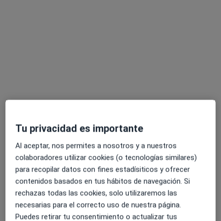
Ximo Bañó Pradel
·
Ver más
Fisioterapeuta
19 opiniones
Dirección
Online
Avinguda del Pintor Genaro Palau, 2, Bajo Izquierda, Torrent
•
Mapa
Tu privacidad es importante
Kime Center
Al aceptar, nos permites a nosotros y a nuestros
Primera visita fisioterapia
55 €
colaboradores utilizar cookies (o tecnologías similares)
Este especialista no ofrece reserva de cita online en esta dirección.
para recopilar datos con fines estadísiticos y ofrecer
contenidos basados en tus hábitos de navegación. Si
Pedir una cita
rechazas todas las cookies, solo utilizaremos las
necesarias para el correcto uso de nuestra página.
Puedes retirar tu consentimiento o actualizar tus