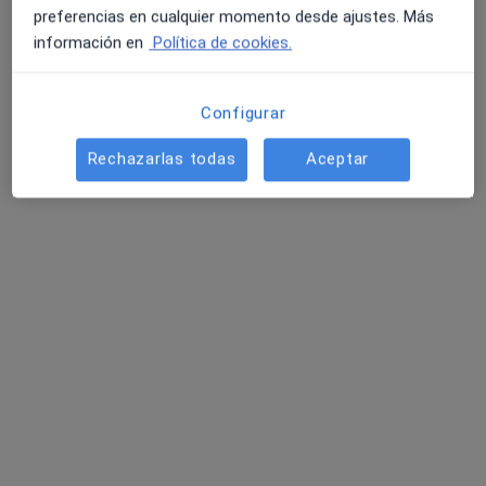
preferencias en cualquier momento desde ajustes. Más
información en
Política de cookies.
Configurar
Rechazarlas todas
Aceptar
Lorenzo Ferraro
·
Ver más
Fisioterapeuta
360 opiniones
Dirección 1
Dirección 2
Online
Carrer del Doctor Gil i Morte 25, Valencia
•
Mapa
Fisioterapia
Primera visita fisioterapia
45 €
Este especialista no ofrece reserva de cita online en esta dirección.
Pedir una cita