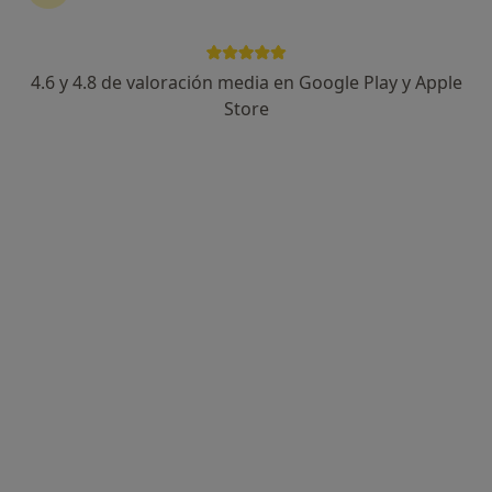
4.6 y 4.8 de valoración media en Google Play y Apple
Paula Nieto Lopez
Store
·
Ver más
Fisioterapeuta
83 opiniones
Carrer de l'Emigrant Valencià, 4 bajo, Valencia
•
Mapa
Clínica Physis
Primera visita fisioterapia
65 €
Este especialista no ofrece reserva de cita online en esta dirección.
Pedir una cita