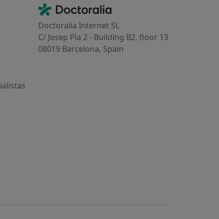
Contacto
Doctoralia - Página de inicio
Doctoralia Internet SL
C/ Josep Pla 2 - Building B2, floor 13
08019 Barcelona, Spain
alistas