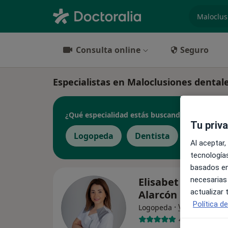
especiali
Consulta online
Seguro
Especialistas en Maloclusiones dental
¿Qué especialidad estás buscando?
Tu priv
Logopeda
Dentista
Al aceptar,
tecnologías
basados en
Elisabet Rodrígue
necesarias
actualizar
Alarcón
Política d
·
Ver más
Logopeda
4 opiniones