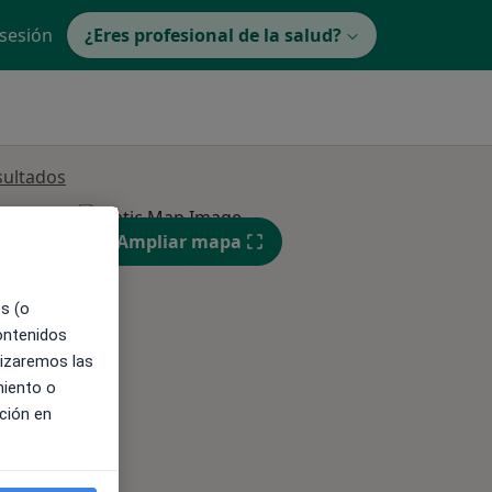
 sesión
¿Eres profesional de la salud?
sultados
Ampliar mapa
es (o
contenidos
lizaremos las
ible
miento o
ción en