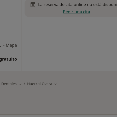
La reserva de cita online no está dispon
Pedir una cita
Huercal-Overa
•
Mapa
 gratuito
 Dentales
Huercal-Overa
Cambiar de ciudad
Cambiar de ciudad