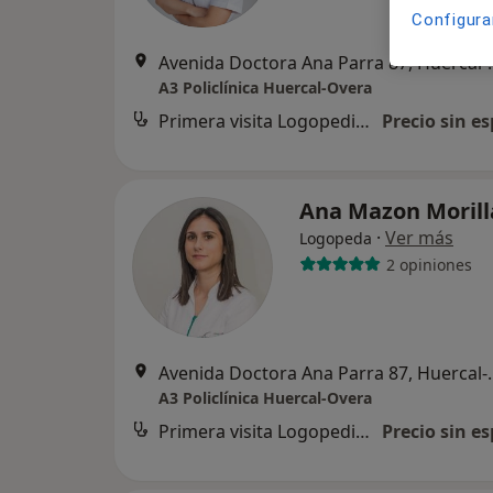
Configura
Avenida Doctora 
A3 Policlínica Huercal-Overa
Primera visita Logopedia y Logofoniatría
Precio sin es
Ana Mazon Moril
·
Ver más
Logopeda
2 opiniones
Avenida Doctora 
A3 Policlínica Huercal-Overa
Primera visita Logopedia y Logofoniatría
Precio sin es