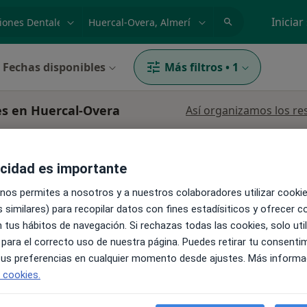
dad, enfermedad o nombre
p. ej. Madrid
Iniciar
Fechas disponibles
Más filtros
•
1
es en Huercal-Overa
Así organizamos los re
acidad es importante
 nos permites a nosotros y a nuestros colaboradores utilizar cooki
 similares) para recopilar datos con fines estadísiticos y ofrecer 
 tus hábitos de navegación. Si rechazas todas las cookies, solo uti
La reserva de cita online no está dispon
z
 para el correcto uso de nuestra página. Puedes retirar tu consenti
Pedir una cita
 tus preferencias en cualquier momento desde ajustes. Más informa
e cookies.