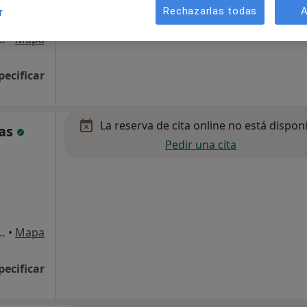
Rechazarlas todas
A
r
Ana Parra 87, Huercal-Overa
•
Mapa
pecificar
La reserva de cita online no está dispon
las
Pedir una cita
Ana Parra 87, Huercal-Overa
•
Mapa
pecificar