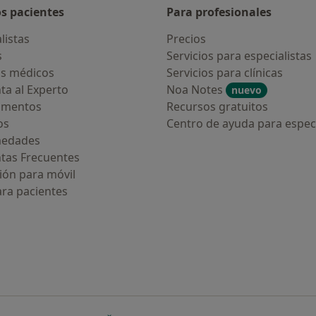
os pacientes
Para profesionales
listas
Precios
s
Servicios para especialistas
s médicos
Servicios para clínicas
ta al Experto
Noa Notes
nuevo
amentos
Recursos gratuitos
os
Centro de ayuda para especi
medades
tas Frecuentes
ión para móvil
ara pacientes