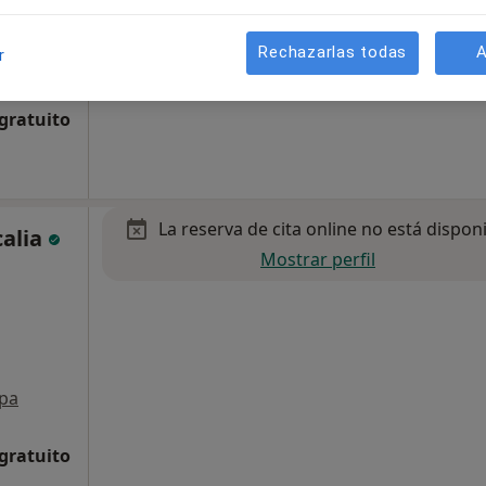
Rechazarlas todas
A
r
pa
 gratuito
La reserva de cita online no está dispon
calia
Mostrar perfil
pa
 gratuito