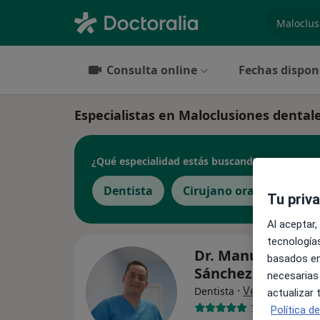
especiali
Consulta online
Fechas dispon
Especialistas en Maloclusiones denta
¿Qué especialidad estás buscando?
Dentista
Cirujano oral y maxilofa
Tu priv
Al aceptar,
tecnologías
Dr. Manuel Rodri
basados en
Sánchez López
necesarias
·
Ver más
Dentista
actualizar
71 opiniones
Política d