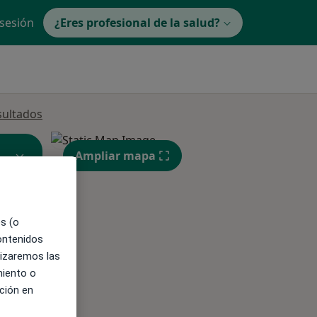
 sesión
¿Eres profesional de la salud?
sultados
Ampliar mapa
es (o
contenidos
ible
lizaremos las
miento o
ción en