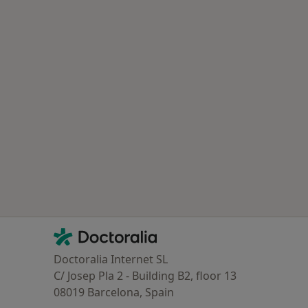
Contacto
Doctoralia - Página de inicio
Doctoralia Internet SL
C/ Josep Pla 2 - Building B2, floor 13
08019 Barcelona, Spain