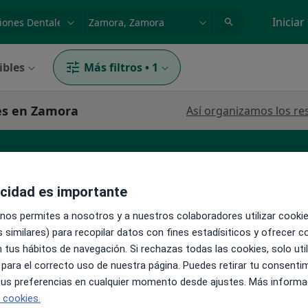
dad, enfermedad o nombre
p. ej. Madrid
Iniciar
ibles
Más filtros
•
1
les en Zamora
Así organizamos los re
cial
acidad es importante
 nos permites a nosotros y a nuestros colaboradores utilizar cooki
 similares) para recopilar datos con fines estadísiticos y ofrecer 
La reserva de cita online no está dispon
go
 tus hábitos de navegación. Si rechazas todas las cookies, solo uti
Pedir una cita
 para el correcto uso de nuestra página. Puedes retirar tu consenti
 tus preferencias en cualquier momento desde ajustes. Más informa
e cookies.