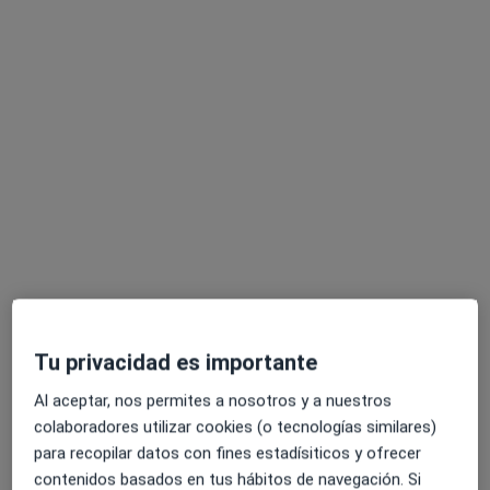
Rubén Robledo Hernández
·
Ver más
Fisioterapeuta
17 opiniones
Calle Historiador Juan Manzano, Edificio Palmera Center, Portal 2, Oficina 53., Montequinto
•
Mapa
Nacho Navarro Fisioterapia
Primera visita fisioterapia
50 €
Tu privacidad es importante
Este especialista no ofrece reserva de cita online en esta dirección.
Al aceptar, nos permites a nosotros y a nuestros
Pedir una cita
colaboradores utilizar cookies (o tecnologías similares)
para recopilar datos con fines estadísiticos y ofrecer
contenidos basados en tus hábitos de navegación. Si