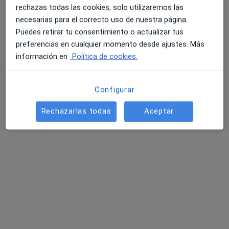
rechazas todas las cookies, solo utilizaremos las
necesarias para el correcto uso de nuestra página.
Puedes retirar tu consentimiento o actualizar tus
preferencias en cualquier momento desde ajustes. Más
información en
Política de cookies.
María Fuentes Ramos
Configurar
·
Ver más
Fisioterapeuta
71 opiniones
Rechazarlas todas
Aceptar
Calle Javier Perez Royo 6, Dos Hermanas
•
Mapa
Clínica Núcleo Salud
Visita Fisioterapia
45 €
Este especialista no ofrece reserva de cita online en esta dirección.
Pedir una cita