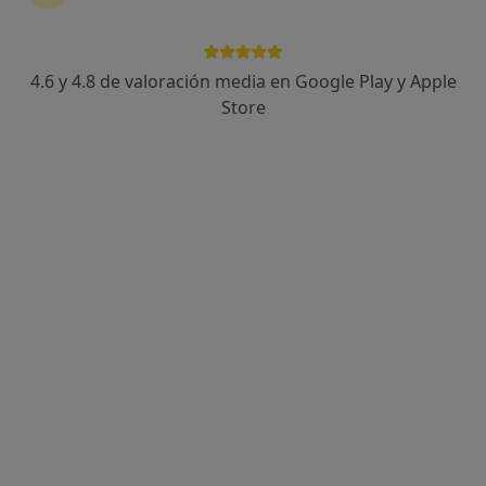
4.6 y 4.8 de valoración media en Google Play y Apple
Susana Ríos
Store
·
Ver más
Psicóloga, Sexóloga, Psicóloga infantil
217 opiniones
Dirección 1
Dirección 2
Online
Arco norte - Avda España, Dos Hermanas,
•
Mapa
Susana Ríos Dos hermanas
Consulta online
65 €
Este especialista no ofrece reserva de cita online en esta dirección.
Pedir una cita