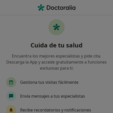
Men
Menopausia • Dos Hermanas, Sevilla
Filtros
• 1
Seguro
Mapa
Especialistas en Menopausia en Dos
Cuida de tu salud
Hermanas
Así organizamos los resultados
Encuentra los mejores especialistas y pide cita.
Descarga la App y accede gratuitamente a funciones
exclusivas para ti:
¿Qué especialidad estás buscando?
Ginecólogo
Fisioterapeuta
Psicólogo
Gestiona tus visitas fácilmente
Envía mensajes a tus especialistas
Recibe recordatorios y notificaciones