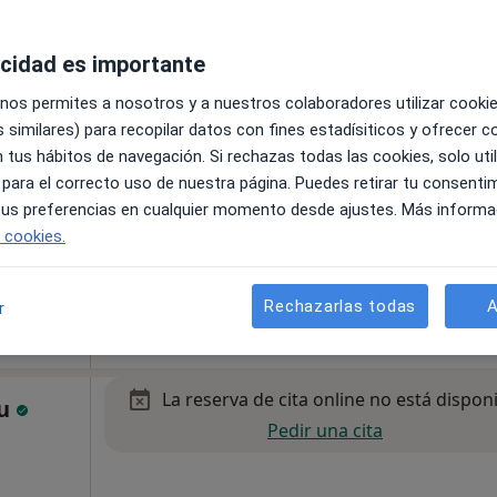
acidad es importante
 nos permites a nosotros y a nuestros colaboradores utilizar cooki
es.
 similares) para recopilar datos con fines estadísiticos y ofrecer 
 tus hábitos de navegación. Si rechazas todas las cookies, solo uti
 para el correcto uso de nuestra página. Puedes retirar tu consenti
 tus preferencias en cualquier momento desde ajustes. Más informa
e cookies.
Rechazarlas todas
A
r
55 €
La reserva de cita online no está dispon
bu
Pedir una cita