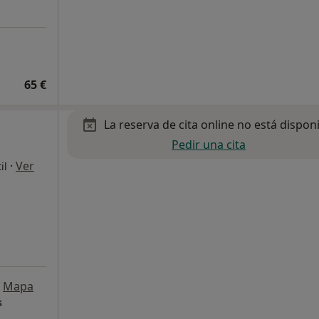
65 €
La reserva de cita online no está dispon
Pedir una cita
·
Ver
il
Mapa
s