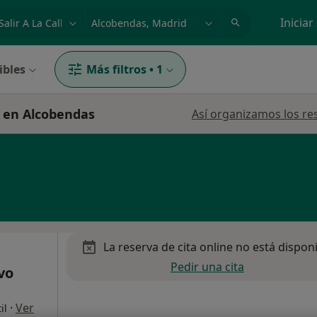
dad, enfermedad o nombre
p. ej. Madrid
Iniciar
ibles
Más filtros
•
1
le en Alcobendas
Así organizamos los re
La reserva de cita online no está dispon
Pedir una cita
vo
·
Ver
il