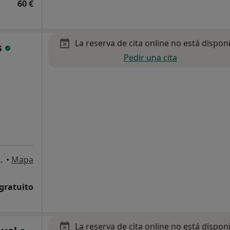
60 €
La reserva de cita online no está dispon
s
Pedir una cita
la, 6, Alcobendas
•
Mapa
 gratuito
La reserva de cita online no está dispon