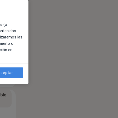
es (o
contenidos
lizaremos las
miento o
ción en
ceptar
ible