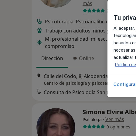
más
2 opiniones
Tu priv
Psicoterapia. Psicoanalítica.
Al aceptar,
Trabajo con adultos, niños y adolescent
tecnologías
Mi profesionalidad, mi escucha y mi
basados en
compromiso.
necesarias
actualizar
Dirección
Online
Política d
Calle del Codo, 8, Alcobendas
•
Mapa
Centro de psicología y psicoterapia R.M.
Configura
Consulta de Psicología Sanitaria
Simona Elvira Al
·
Ver más
Psicóloga
9 opiniones