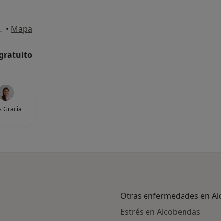
la, 6, Alcobendas
•
Mapa
 gratuito
s Gracia
Otras enfermedades en A
Estrés en Alcobendas