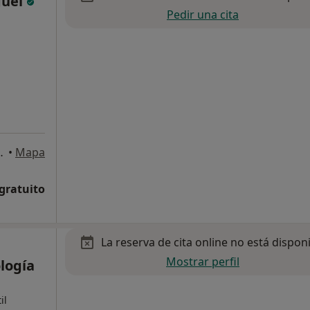
guel
Pedir una cita
la, 6, Alcobendas
•
Mapa
 gratuito
La reserva de cita online no está dispon
Mostrar perfil
logía
il