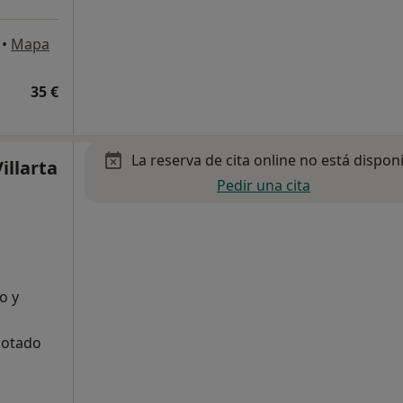
•
Mapa
35 €
La reserva de cita online no está dispon
illarta
Pedir una cita
o y
gotado