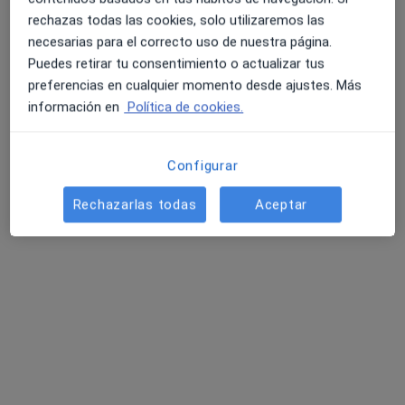
rechazas todas las cookies, solo utilizaremos las
necesarias para el correcto uso de nuestra página.
Puedes retirar tu consentimiento o actualizar tus
preferencias en cualquier momento desde ajustes. Más
información en
Política de cookies.
Configurar
Dra. M. Angeles Manzanares Ruiz
Rechazarlas todas
Aceptar
·
Ver más
Ginecóloga
1 opinión
Avenida Castilla la Mancha 164, San Sebastián de los Reyes
•
Mapa
Centro Médico Valdavia
Primera visita Ginecología y Obstetricia
Precio sin especificar
Este especialista no ofrece reserva de cita online en esta dirección.
Pedir una cita