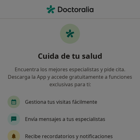
Men
Miomas Uterinos • Ciudad Santo Domingo, Madrid
Filtros
• 1
Seguro
Mapa
Especialistas en Miomas uterinos en Ciudad
Cuida de tu salud
Santo Domingo
Así organizamos los resultados
Encuentra los mejores especialistas y pide cita.
Descarga la App y accede gratuitamente a funciones
exclusivas para ti:
¿Qué especialidad estás buscando?
Ginecólogo
Médico general
Psicólogo
Gestiona tus visitas fácilmente
Envía mensajes a tus especialistas
Recibe recordatorios y notificaciones