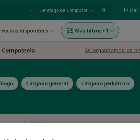
dad, enfermedad o nombre
p. ej. Madrid
Iniciar
Fechas disponibles
Más filtros
•
1
de Compostela
Así organizamos los re
ólogo
Cirujano general
Cirujano pediátrico
La reserva de cita online no está dispon
ena
Pedir una cita