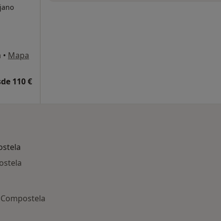
ujano
a
•
Mapa
de 110 €
stela
ostela
e Compostela