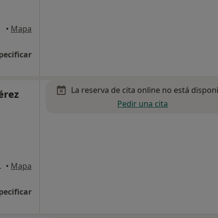
•
Mapa
pecificar
La reserva de cita online no está dispon
érez
Pedir una cita
e Compostela
•
Mapa
pecificar