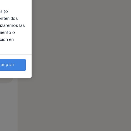
es (o
contenidos
lizaremos las
miento o
ción en
ceptar
ible