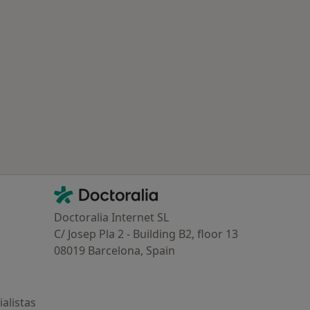
Contacto
Doctoralia - Página de inicio
Doctoralia Internet SL
C/ Josep Pla 2 - Building B2, floor 13
08019 Barcelona, Spain
alistas