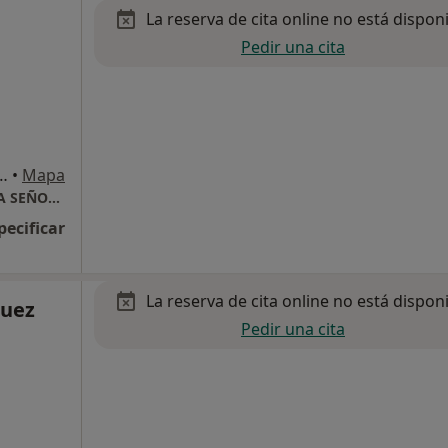
La reserva de cita online no está dispon
Pedir una cita
as 2, Santiago de Compostela
•
Mapa
INSTITUTO DE OFTALMOLOGIA HM NUESTRA SEÑORA DE LA ESPERANZA CONSULTA PRIVADA
pecificar
La reserva de cita online no está dispon
guez
Pedir una cita