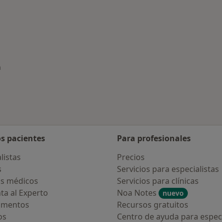
rmedades en Santiago de Compostela
a
os pacientes
Para profesionales
listas
Precios
s
Servicios para especialistas
s médicos
Servicios para clínicas
ta al Experto
Noa Notes
nuevo
amentos
Recursos gratuitos
os
Centro de ayuda para especi