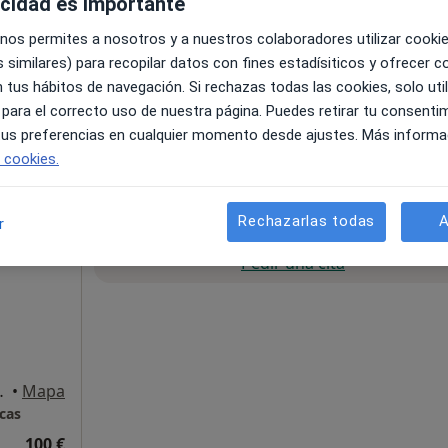
acidad es importante
 nos permites a nosotros y a nuestros colaboradores utilizar cooki
 similares) para recopilar datos con fines estadísiticos y ofrecer 
 tus hábitos de navegación. Si rechazas todas las cookies, solo uti
•
Mapa
 para el correcto uso de nuestra página. Puedes retirar tu consenti
 tus preferencias en cualquier momento desde ajustes. Más informa
e cookies.
pecificar
Rechazarlas todas
A
r
La reserva de cita online no está dispon
n Perez
Pedir una cita
go de Compostela
•
Mapa
cas
100 €