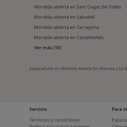
Mordida abierta en Sant Cugat del Vallès
Mordida abierta en Sabadell
Mordida abierta en Tarragona
Mordida abierta en Castelldefels
Ver más (10)
Más en esta categoría: Ciudades ce
Especialistas En Mordida Abierta En Vilanova I La G
Servicio
Para l
Términos y condiciones
Especia
Política privacidad pacientes
Clínica