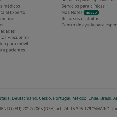
s médicos
Servicios para clínicas
ta al Experto
Noa Notes
nuevo
amentos
Recursos gratuitos
os
Centro de ayuda para especi
medades
tas Frecuentes
ión para móvil
ara pacientes
ueva pestaña
en una nueva pestaña
e abre en una nueva pestaña
se abre en una nueva pestaña
se abre en una nueva pestaña
se abre en una nueva pestaña
se abre en una nueva p
se abre en una
se abre e
se
Italia
,
Deutschland
,
Česko
,
Portugal
,
México
,
Chile
,
Brasil
,
A
NTO (EU) 2022/2065 (DSA) art. 24: 15.395.179 “AMARs” - Ju