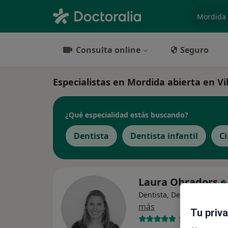
especiali
Consulta online
Seguro
Especialistas en Mordida abierta en Vi
¿Qué especialidad estás buscando?
Dentista
Dentista infantil
Ci
Laura Obradors
Dentista, Dentista infantil
más
Tu priv
51 opiniones