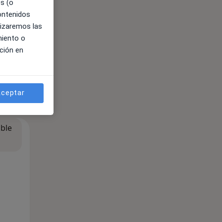
es (o
contenidos
lizaremos las
miento o
ción en
ceptar
ible