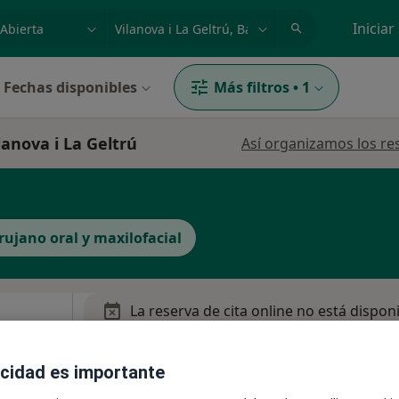
dad, enfermedad o nombre
p. ej. Madrid
Iniciar
Fechas disponibles
Más filtros
•
1
lanova i La Geltrú
Así organizamos los re
rujano oral y maxilofacial
La reserva de cita online no está dispon
Pedir una cita
·
Ver
acidad es importante