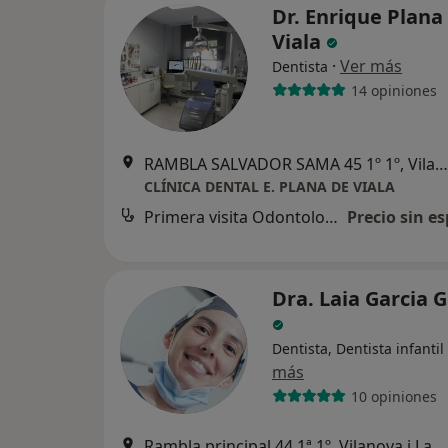
Dr. Enrique Plana
Viala
·
Ver más
Dentista
14 opiniones
RAMBLA SALVADOR SAMA 45 1º 1º, Vilanova i La Geltrú
CLÍNICA DENTAL E. PLANA DE VIALA
Primera visita Odontología
Precio sin es
Dra. Laia Garcia 
Dentista, Dentista infantil
más
10 opiniones
Rambla principal 44 1ª 1º, Vilanova i La Ge