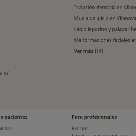
Inclusión dentaria en Vilan
Muela de juicio en Vilanova
Labio leporino y paladar he
Malformaciones faciales en
Ver más (14)
rcanas a Vilanova i La Geltrú
Más en esta categor
eltrú
os pacientes
Para profesionales
listas
Precios
s
Servicios para especialistas