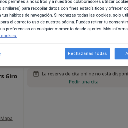
 nos permites a nosotros y a nuestros colaboradores utilizar cooki
 similares) para recopilar datos con fines estadísiticos y ofrecer 
 tus hábitos de navegación. Si rechazas todas las cookies, solo uti
 para el correcto uso de nuestra página. Puedes retirar tu consenti
 tus preferencias en cualquier momento desde ajustes. Más informa
e cookies.
Mapa
 gratuito
Rechazarlas todas
A
r
La reserva de cita online no está dispon
s Giro
Pedir una cita
Mapa