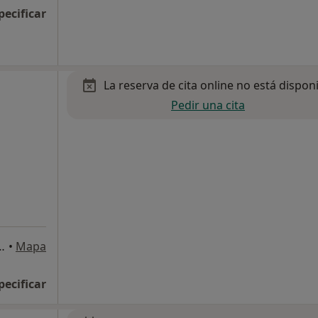
pecificar
La reserva de cita online no está dispon
Pedir una cita
aixos, Vilanova i La Geltrú
•
Mapa
pecificar