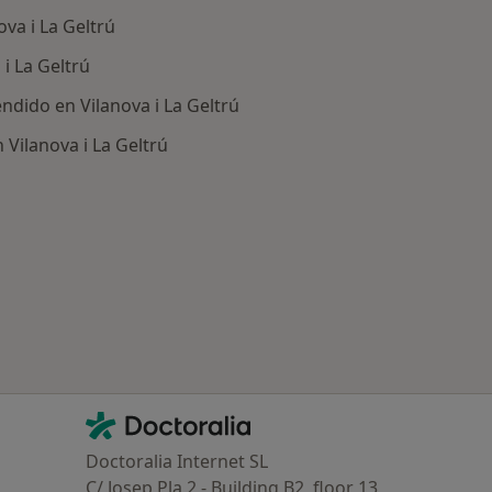
ova i La Geltrú
 i La Geltrú
ndido en Vilanova i La Geltrú
 Vilanova i La Geltrú
ía: Otras enfermedades en Vilanova i La Geltrú
Contacto
Doctoralia - Página de inicio
Doctoralia Internet SL
C/ Josep Pla 2 - Building B2, floor 13