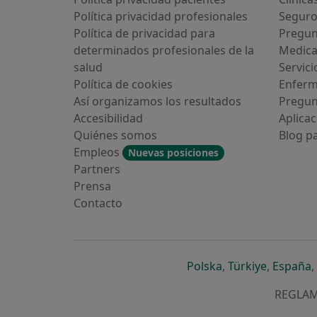
Política privacidad profesionales
Seguro
Política de privacidad para
Pregun
determinados profesionales de la
Medic
salud
Servici
Política de cookies
Enfer
Así organizamos los resultados
Pregun
Accesibilidad
Aplicac
Quiénes somos
Blog p
Empleos
Nuevas posiciones
Partners
Prensa
Contacto
se abre en una n
se abre 
s
Polska
,
Türkiye
,
España
,
REGLAME